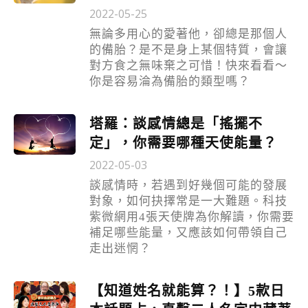
2022-05-25
無論多用心的愛著他，卻總是那個人
的備胎？是不是身上某個特質，會讓
對方食之無味棄之可惜！快來看看～
你是容易淪為備胎的類型嗎？
塔羅：談感情總是「搖擺不
定」，你需要哪種天使能量？
2022-05-03
談感情時，若遇到好幾個可能的發展
對象，如何抉擇常是一大難題。科技
紫微網用4張天使牌為你解讀，你需要
補足哪些能量，又應該如何帶領自己
走出迷惘？
【知道姓名就能算？！】5款日