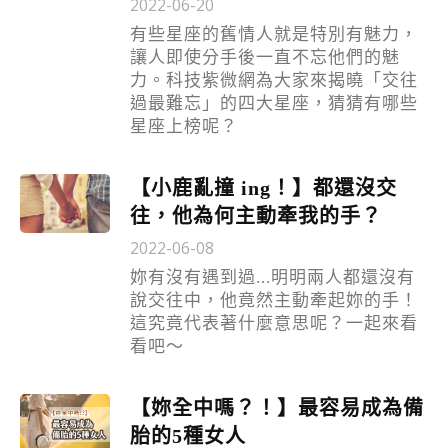
2022-06-20
有些星座的舊情人就是特別有魅力，
讓人即使分手後一直不忘他們的魅
力。科技紫微網為大家來揭曉「交往
過最難忘」的四大星座，猜猜有哪些
星座上榜呢？
【小鹿亂撞 ing！】都還沒交
往，他為何主動牽我的手？
2022-06-08
妳有沒有遇到過...明明兩人都還沒有
說交往中，他竟然主動牽起妳的手！
這究竟代表著什麼意思呢？一起來看
看吧～
【妳全中嗎？！】最容易成為備
胎的5種女人