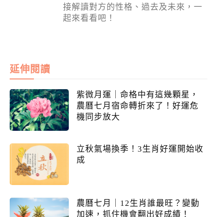
接解讀對方的性格、過去及未來，一
起來看看吧！
延伸閱讀
紫微月運｜命格中有這幾顆星，
農曆七月宿命轉折來了！好運危
機同步放大
立秋氣場換季！3生肖好運開始收
成
農曆七月｜12生肖誰最旺？變動
加速，抓住機會翻出好成績！