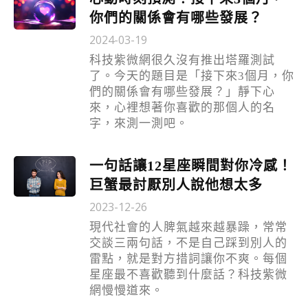
你們的關係會有哪些發展？
2024-03-19
科技紫微網很久沒有推出塔羅測試
了。今天的題目是「接下來3個月，你
們的關係會有哪些發展？」靜下心
來，心裡想著你喜歡的那個人的名
字，來測一測吧。
一句話讓12星座瞬間對你冷感！
巨蟹最討厭別人說他想太多
2023-12-26
現代社會的人脾氣越來越暴躁，常常
交談三兩句話，不是自己踩到別人的
雷點，就是對方措詞讓你不爽。每個
星座最不喜歡聽到什麼話？科技紫微
網慢慢道來。