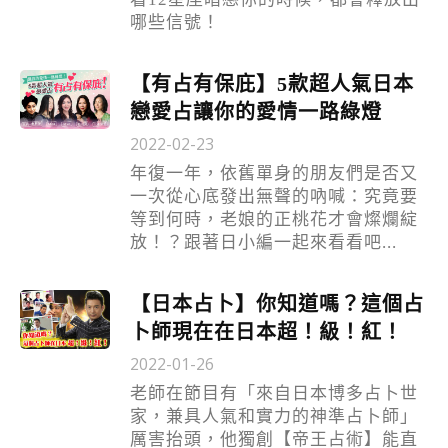
哪些信號！
【有占有保庇】5款超人氣日本
戀愛占讓你的愛情一路綠燈
2022-02-23
年復一年，依舊單身的朋友們是否又
一次從心底發出無聲的吶喊：究竟要
等到何時，老娘的正桃花才會燦爛綻
放！？跟著日小編一起來看看吧...
【日本占卜】你知道嗎？這個占
卜師現在在日本超！級！紅！
2022-01-26
老師在節目有「來自日本博多占卜世
家，兼具人氣和實力的神準占卜師」
厲害抬頭，他獨創【帝王占術】能直