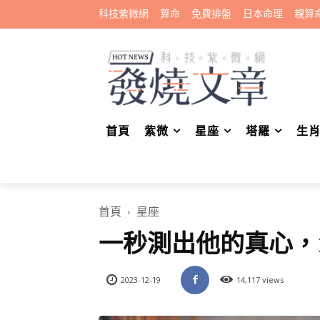
科技紫微網
算命
免費排盤
日本命理
親算
首頁
紫微
星座
塔羅
生
首頁
星座
一秒測出他的真心，
2023-12-19
14,117 views