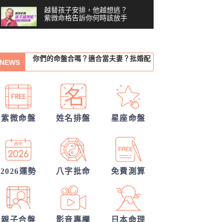
越替孩子安排，他越想逃？
紫微命格告訴你何時該放手
你沒做錯任何事，為什麼還
是越來越累？#shorts
00:41
他會是你最終的幸福？
NEWS
習慣把累往肚子裡吞？最難
察覺內耗的6顆星
你們的命盤合嗎？適合當夫妻？批婚配
03:48
越努力越燒光自己？你的天
指數
他的異性關係全解密
賦可能用過頭了 #shorts
00:40
紫微命盤
姓名排盤
星座命盤
30項情定一生占
越拼命反而越內耗？紫微這8
顆星，常燒光自己
另一半何時來敲門?
05:36
我的人生命運20解
40歲，人生努力全部歸零
——我打開命盤，看到了什
2026運勢
八字批命
免費測算
04:51
麼？
誰會陪我步入紅毯?
一張命盤，算出你全家？
從姓名看你另一半的輪廓
#shorts
00:37
親子合盤
影音專欄
日本命理