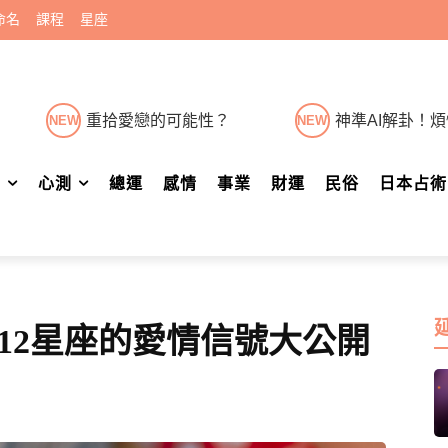
命名
課程
星座
重拾愛戀的可能性？
神準AI解卦！
NEW
NEW
肖
心測
總運
感情
事業
財運
民俗
日本占術
12星座的愛情信號大公開