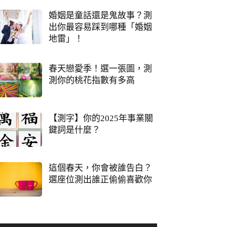
婚姻是童話還是鬼故事？測
出你最容易踩到哪種「婚姻
地雷」！
春天戀愛季！選一張圖，測
測你的桃花指數有多高
【測字】你的2025年事業關
鍵詞是什麼？
這個春天，你會被誰告白？
選座位測出誰正偷偷喜歡你