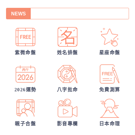
運
NEWS
你們前世是哪種星宿關係？今生有好結果
嗎？
張盛舒大師，詳批你的一生命運！
你們的命盤合嗎？適合當夫妻？批婚配指數
我們緣分已盡了嗎？
紫微命盤
姓名排盤
星座命盤
他的戀愛意圖全洞悉
我們的未來已註定?
2026運勢
八字批命
免費測算
親子合盤
影音專欄
日本命理