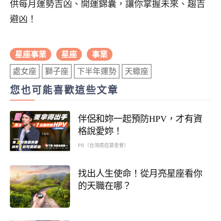
供每月運勢吉凶、開運錦囊，讓你掌握未來、趨吉
避凶！
星座事業
星座
事業
處女座
獅子座
下半年運勢
天蠍座
您也可能喜歡這些文章
伴侶和妳一起預防HPV，才有資
格說愛妳！
PR（台灣癌症基金會）
找出人生使命！從月亮星座看你
的天職在哪？