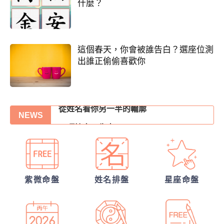
什麼？
這個春天，你會被誰告白？選座位測
出誰正偷偷喜歡你
他的異性關係全解密
從姓名看你另一半的輪廓
NEWS
30項情定一生占
誰會陪我步入紅毯?
你們的命盤合嗎？適合當夫妻？批婚配指數
另一半何時來敲門?
紫微命盤
姓名排盤
星座命盤
我的人生命運20解
他會是你最終的幸福？