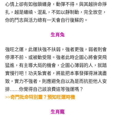
心情上卻有如枷鎖纏身，動彈不得。與其越拚命掙
扎，越是纏繞、混亂，不如以靜制動，完全放空，
你的鬥志與活力總有一天會自行復蘇的。
生肖兔
強旺之運，此運扶強不扶弱，強者更強，弱者則會
停滯不前、或被動受限。強者此時企圖心將會突飛
猛進，有主導大局的機會，企圖心薄弱的人，就踏
實慢行吧！功夫紮實者，將能把本事發揮得淋漓盡
致，實力不強者，則應避免自以為是而抗拒他人安
排……你覺得自己該浪費這等強運嗎？
>>奇門批命特別靈？預知旺運時機
生肖龍