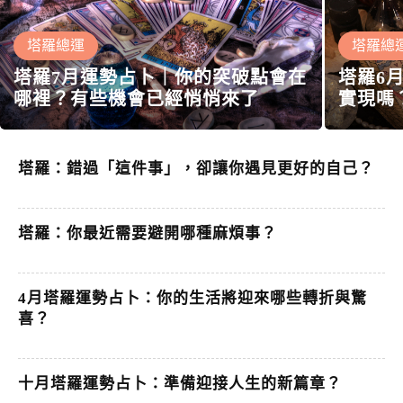
塔羅總運
塔羅總
塔羅7月運勢占卜｜你的突破點會在
塔羅6
哪裡？有些機會已經悄悄來了
實現嗎
塔羅：錯過「這件事」，卻讓你遇見更好的自己？
塔羅：你最近需要避開哪種麻煩事？
4月塔羅運勢占卜：你的生活將迎來哪些轉折與驚
喜？
十月塔羅運勢占卜：準備迎接人生的新篇章？