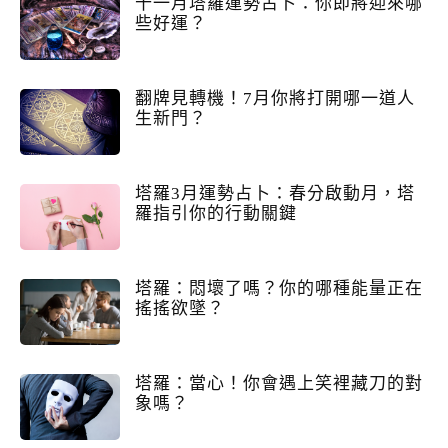
十一月塔羅運勢占卜：你即將迎來哪
些好運？
翻牌見轉機！7月你將打開哪一道人
生新門？
塔羅3月運勢占卜：春分啟動月，塔
羅指引你的行動關鍵
塔羅：悶壞了嗎？你的哪種能量正在
搖搖欲墜？
塔羅：當心！你會遇上笑裡藏刀的對
象嗎？