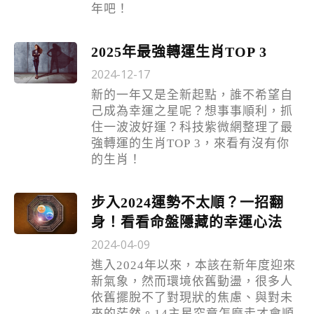
年吧！
2025年最強轉運生肖TOP 3
2024-12-17
新的一年又是全新起點，誰不希望自
己成為幸運之星呢？想事事順利，抓
住一波波好運？科技紫微網整理了最
強轉運的生肖TOP 3，來看有沒有你
的生肖！
步入2024運勢不太順？一招翻
身！看看命盤隱藏的幸運心法
2024-04-09
進入2024年以來，本該在新年度迎來
新氣象，然而環境依舊動盪，很多人
依舊擺脫不了對現狀的焦慮、與對未
來的茫然。14主星究竟怎麼走才會順