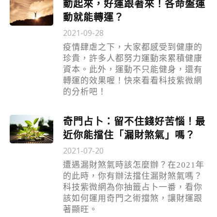
動起來，好運跟著來！各命盤運
動就能轉運？
2021-09-28
疫情肆虐之下，大家都感受到健康的
珍貴，許多人都努力運動來累積健康
資本。此外，運動不只能健身，還有
轉運的效果喔！快來看看科技紫微網
的分析吧！
奇門占卜：留不住錢好苦惱！最
近你能擋住「漏財煞氣」嗎？
2021-07-20
遭遇漏財煞氣時該怎麼辦？在2021年
的此時，你有辦法擋住漏財煞氣嗎？
科技紫微網為你抽籤占卜一番，看你
該如何運用奇門之術擋煞，讓財運跟
著顯旺。