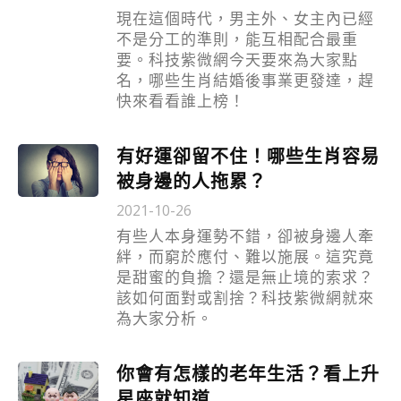
現在這個時代，男主外、女主內已經
不是分工的準則，能互相配合最重
要。科技紫微網今天要來為大家點
名，哪些生肖結婚後事業更發達，趕
快來看看誰上榜！
有好運卻留不住！哪些生肖容易
被身邊的人拖累？
2021-10-26
有些人本身運勢不錯，卻被身邊人牽
絆，而窮於應付、難以施展。這究竟
是甜蜜的負擔？還是無止境的索求？
該如何面對或割捨？科技紫微網就來
為大家分析。
你會有怎樣的老年生活？看上升
星座就知道