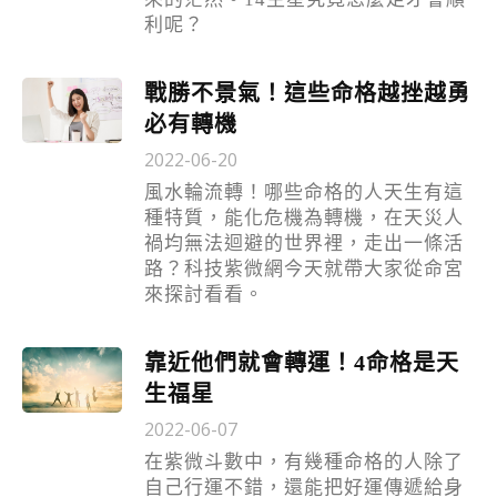
利呢？
戰勝不景氣！這些命格越挫越勇
必有轉機
2022-06-20
風水輪流轉！哪些命格的人天生有這
種特質，能化危機為轉機，在天災人
禍均無法迴避的世界裡，走出一條活
路？科技紫微網今天就帶大家從命宮
來探討看看。
靠近他們就會轉運！4命格是天
生福星
2022-06-07
在紫微斗數中，有幾種命格的人除了
自己行運不錯，還能把好運傳遞給身