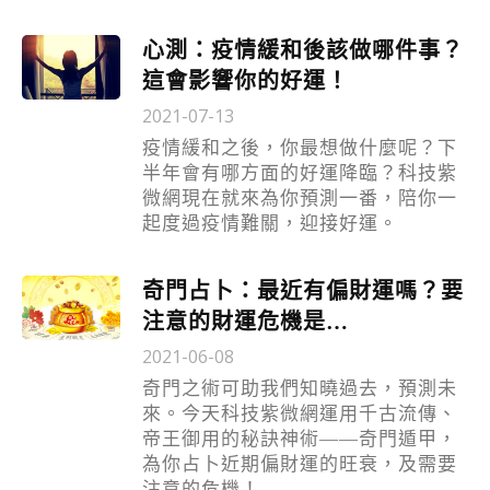
心測：疫情緩和後該做哪件事？
這會影響你的好運！
2021-07-13
疫情緩和之後，你最想做什麼呢？下
半年會有哪方面的好運降臨？科技紫
微網現在就來為你預測一番，陪你一
起度過疫情難關，迎接好運。
奇門占卜：最近有偏財運嗎？要
注意的財運危機是…
2021-06-08
奇門之術可助我們知曉過去，預測未
來。今天科技紫微網運用千古流傳、
帝王御用的秘訣神術——奇門遁甲，
為你占卜近期偏財運的旺衰，及需要
注意的危機！