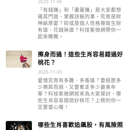
2020-11-06
「有錢賺」和「盡量賺」是大家都想
窺其門道、掌握訣竅的事。究竟是財
神爺厚愛？抑或是個人性格導致生財
有道、花錢無道？科技紫微網帶你一
起來瞧瞧。
擦身而過！這些生肖容易錯過好
桃花？
2020-11-05
愛情究竟有多難、多遙遠？要經歷多
少擦肩而過，又要奪走多少最美年
華？科技紫微網就來為大家探討，哪
些生肖容易錯過好桃花？上榜的你一
定要當心喔！
哪些生肖喜歡追飆股，有風險照