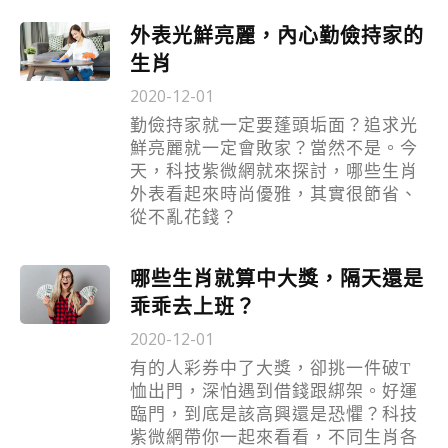
外表光鮮亮麗，內心勤儉持家的
生肖
2020-12-01
勤儉持家就一定要蓬頭垢面？追求光
鮮亮麗就一定會敗家？當然不是。今
天，科技紫微網就來探討，哪些生肖
外表看起來時尚優雅，其實很節省、
從不亂花錢？
哪些生肖就算中大獎，隔天還是
乖乖去上班？
2020-12-01
有的人彩券中了大獎，卻挑一件破T
恤出門，深怕遇到借錢跟綁架。好運
臨門，到底是該高興還是恐懼？科技
紫微網帶你一起來看看，不同生肖各