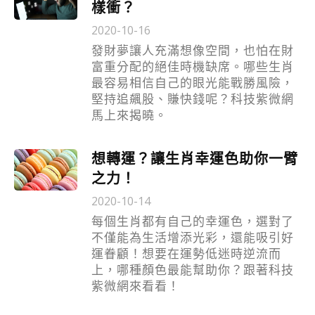
樣衝？
2020-10-16
發財夢讓人充滿想像空間，也怕在財
富重分配的絕佳時機缺席。哪些生肖
最容易相信自己的眼光能戰勝風險，
堅持追飆股、賺快錢呢？科技紫微網
馬上來揭曉。
想轉運？讓生肖幸運色助你一臂
之力！
2020-10-14
每個生肖都有自己的幸運色，選對了
不僅能為生活增添光彩，還能吸引好
運眷顧！想要在運勢低迷時逆流而
上，哪種顏色最能幫助你？跟著科技
紫微網來看看！