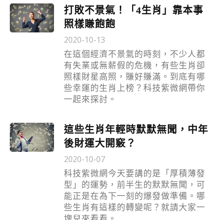
打敗不景氣！「4生肖」靠本事
照樣賺飽飽
2020-10-13
在這個經濟不景氣的時刻，不少人都
有失業或無薪假的危機，有些生肖卻
照樣財星高照，賺好賺滿。到底有哪
些幸運的生肖上榜？科技紫微網帶你
一起來探討。
這些生肖年輕時默默無聞，中年
後財運大開竅？
2020-10-07
科技紫微網今天要講的是「厚積薄發
型」的運勢，前半生的默默無聞，可
能正是在為下一刻的爆發做準備。哪
些生肖有這樣的轉變呢？就請大家一
塊兒來看看。