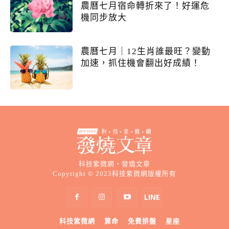
農曆七月宿命轉折來了！好運危
機同步放大
農曆七月｜12生肖誰最旺？變動
加速，抓住機會翻出好成績！
科技紫微網・發燒文章
Copyright © 2023科技紫微網版權所有
科技紫微網
算命
免費排盤
星座