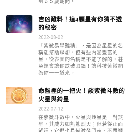
到６５歲期間。
吉凶難料！這4顆星有你猜不透
的秘密
2022-08-02
「紫微易學難精」，是因為星星的名
稱能幫助聯想，但有些內涵豐富的
星，從表面的名稱是不能了解的，甚
至還會讓你跌破眼鏡！讓科技紫微網
為你一一道來。
命盤裡的一把火！談紫微斗數的
火星與鈴星
2022-07-12
在紫微斗數中，火星與鈴星是一對煞
星，其威力如熊熊烈火；但若從正面
解讀，它們也具備激發鬥志、不畏艱