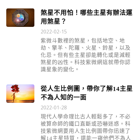
煞星不用怕！哪些主星有辦法運
用煞星？
2022-02-15
紫微斗數裡的煞星，包括地空、地
劫、擎羊、陀羅、火星、鈴星，以及
化忌。但有些主星卻能轉化或是減輕
煞星的凶性。科技紫微網這就帶你認
識星象的變化。
從人生比例圖，帶你了解14主星
不為人知的一面
2022-01-28
現代人學命理比古人輕鬆多了，不必
被算命師的鐵口直斷或恐嚇迷惑。科
技紫微網要用人生比例圖帶你迅速了
解14主星特質，還能一窺他們不為人