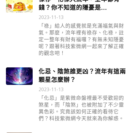
錢？你不知道的隱憂是…
2023-11-13
「祿」給人的感覺就是充滿福氣與財
氣。那麼，流年裡有祿存、化祿，註
定一整年有財有福囉？有無未知隱憂
呢？跟著科技紫微網一起來了解正確
的觀念吧！
化忌、陰煞誰更凶？流年有這兩
顆星怎麼辦？
2023-11-13
「化忌」是紫微命盤裡最不受歡迎的
煞星，而「陰煞」也被附加了不少靈
異色彩。究竟該如何正確的看待它
們？科技紫微網今天就來為你解惑。