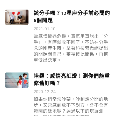
該分手嗎？12星座分手前必問的
6個問題
2021-01-10
當感情遭遇危機，意氣用事說出「分
手」，有時就收不回了。不妨在分手
念頭剛產生時，拿著科技紫微網提出
的問題問自己，審視彼此關係，再慎
重做出決定。
塔羅：感情亮紅燈！測你們能重
修舊好嗎？
2020-12-24
如果你們常常吵架，吵到想分開的地
步，又常感到放不下對方，會不會有
轉圜的餘地呢？透過以下的塔羅測