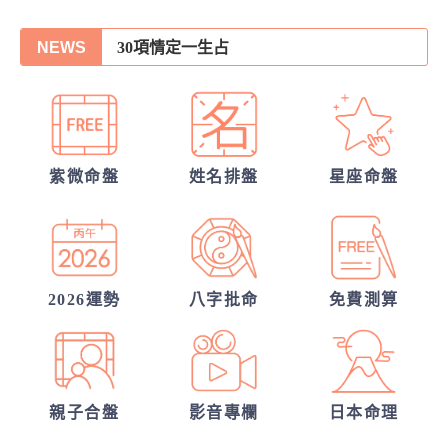
30項情定一生占
NEWS
他的異性關係全解密
你們的命盤合嗎？適合當夫妻？批婚配指數
誰會陪我步入紅毯?
另一半何時來敲門?
紫微命盤
姓名排盤
星座命盤
從姓名看你另一半的輪廓
我的人生命運20解
2026運勢
八字批命
免費測算
親子合盤
影音專欄
日本命理