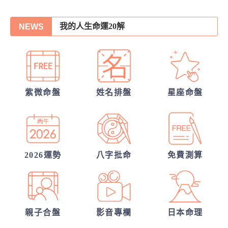
我的人生命運20解
NEWS
你們的命盤合嗎？適合當夫妻？批婚配指數
誰會陪我步入紅毯?
從姓名看你另一半的輪廓
另一半何時來敲門?
紫微命盤
姓名排盤
星座命盤
30項情定一生占
他會是你最終的幸福？
2026運勢
八字批命
免費測算
親子合盤
影音專欄
日本命理