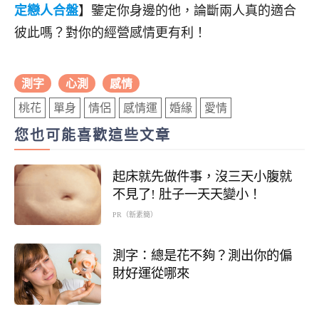
定戀人合盤
】鑒定你身邊的他，論斷兩人真的適合
彼此嗎？對你的經營感情更有利！
測字
心測
感情
桃花
單身
情侶
感情運
婚緣
愛情
您也可能喜歡這些文章
起床就先做件事，沒三天小腹就
不見了! 肚子一天天變小！
PR（新素簡）
測字：總是花不夠？測出你的偏
財好運從哪來