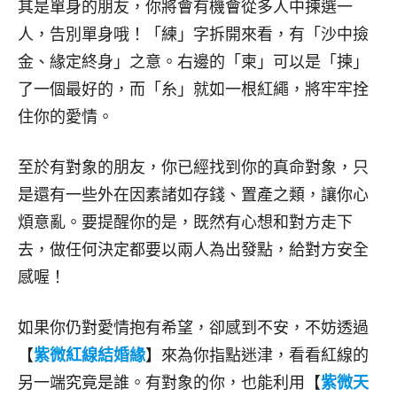
其是單身的朋友，你將會有機會從多人中揀選一
人，告別單身哦！「練」字拆開來看，有「沙中撿
金、緣定終身」之意。右邊的「柬」可以是「揀」
了一個最好的，而「糸」就如一根紅繩，將牢牢拴
住你的愛情。
至於有對象的朋友，你已經找到你的真命對象，只
是還有一些外在因素諸如存錢、置產之類，讓你心
煩意亂。要提醒你的是，既然有心想和對方走下
去，做任何決定都要以兩人為出發點，給對方安全
感喔！
如果你仍對愛情抱有希望，卻感到不安，不妨透過
【
紫微紅線結婚緣
】來為你指點迷津，看看紅線的
另一端究竟是誰。有對象的你，也能利用【
紫微天