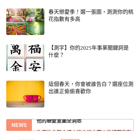
春天戀愛季！選一張圖，測測你的桃
花指數有多高
【測字】你的2025年事業關鍵詞是
什麼？
這個春天，你會被誰告白？選座位測
出誰正偷偷喜歡你
張盛舒大師，詳批你的一生命運！
他的戀愛意圖全洞悉
NEWS
你們的命盤合嗎？適合當夫妻？批婚配指數
你們前世是哪種星宿關係？今生有好結果