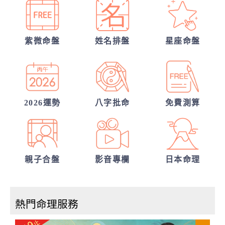
嗎？
我們的未來已註定?
紫微命盤
姓名排盤
星座命盤
錢途低迷！如何翻身轉運？揭開你的發財大
運
我們緣分已盡了嗎？
2026運勢
八字批命
免費測算
親子合盤
影音專欄
日本命理
熱門命理服務