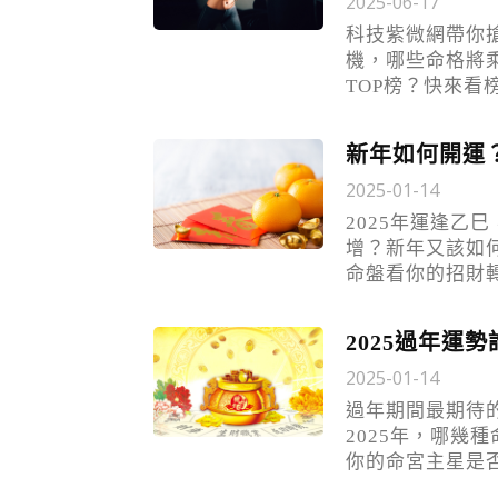
2025-06-17
科技紫微網帶你
機，哪些命格將
TOP榜？快來看
新年如何開運
2025-01-14
2025年運逢乙
增？新年又該如
命盤看你的招財
2025過年運
2025-01-14
過年期間最期待
2025年，哪幾
你的命宮主星是