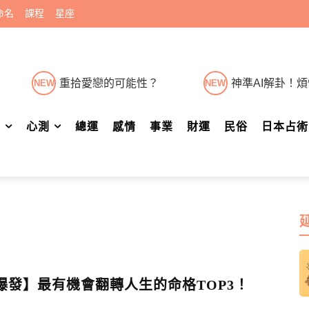
命名
課程
星座
重拾愛戀的可能性？
神準AI解卦！
NEW
NEW
肖
心測
總運
感情
事業
財運
民俗
日本占術
運爆發】最有機會翻轉人生的命格TOP3！