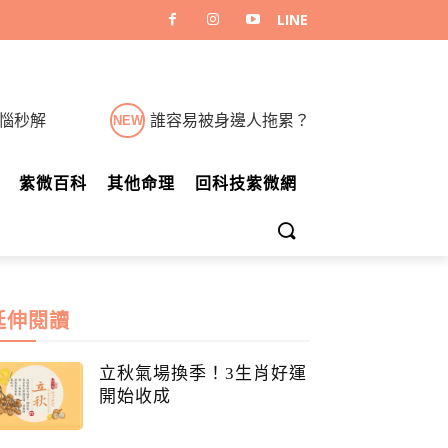
煩惱秒解
誰容易被身邊人拖累？
NEW
紫微百科
其他命理
回科技紫微網
延伸閱讀
立秋氣場換季！3生肖好運
開始收成