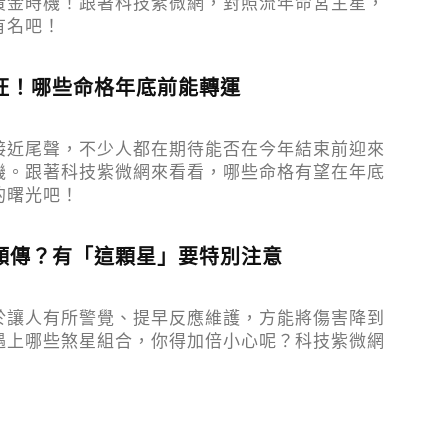
黃金時機！跟著科技紫微網，對照流年命宮主星，
有名吧！
旺！哪些命格年底前能轉運
接近尾聲，不少人都在期待能否在今年結束前迎來
機。跟著科技紫微網來看看，哪些命格有望在年底
的曙光吧！
頻傳？有「這顆星」要特別注意
於讓人有所警覺、提早反應維護，方能將傷害降到
遇上哪些煞星組合，你得加倍小心呢？科技紫微網