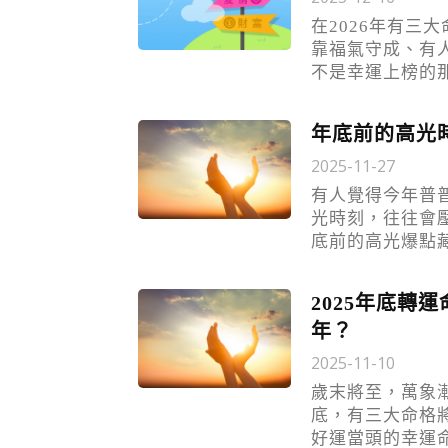
在2026年有三
靠福氣守成、有
不是幸運上榜的
年底前的高光
2025-11-27
有人覺得今年普
光時刻，往往會
底前的高光爆點
2025年底轉
年？
2025-11-10
歲末將至，萬象漸
底，有三大命格
好運當頭的幸運