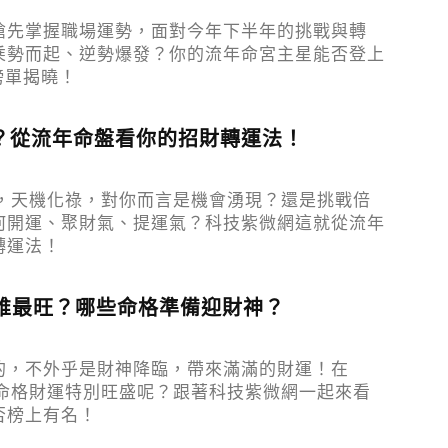
搶先掌握職場運勢，面對今年下半年的挑戰與轉
乘勢而起、逆勢爆發？你的流年命宮主星能否登上
榜單揭曉！
？從流年命盤看你的招財轉運法！
巳，天機化祿，對你而言是機會湧現？還是挑戰倍
何開運、聚財氣、提運氣？科技紫微網這就從流年
轉運法！
勢誰最旺？哪些命格準備迎財神？
的，不外乎是財神降臨，帶來滿滿的財運！在
種命格財運特別旺盛呢？跟著科技紫微網一起來看
否榜上有名！