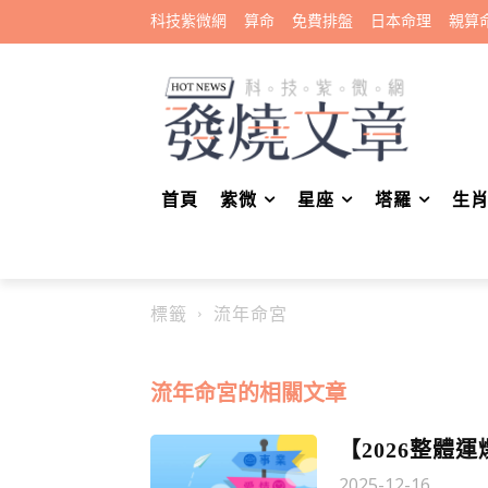
科技紫微網
算命
免費排盤
日本命理
親算
首頁
紫微
星座
塔羅
生
標籤
流年命宮
流年命宮
的相關文章
【2026整體
2025-12-16