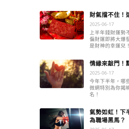
財氣擋不住！
2025-06-17
上半年錢財運勢
偏財運即將大爆
是財神的幸運兒
情緣來敲門！
2025-06-17
今年下半年，哪
微網特別為你揭
名！
氣勢如虹！下
為職場黑馬？