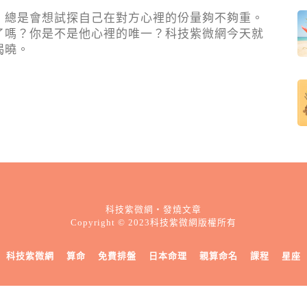
，總是會想試探自己在對方心裡的份量夠不夠重。
了嗎？你是不是他心裡的唯一？科技紫微網今天就
揭曉。
科技紫微網・發燒文章
Copyright © 2023科技紫微網版權所有
科技紫微網
算命
免費排盤
日本命理
親算命名
課程
星座