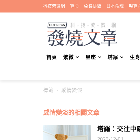
科技紫微網
算命
免費排盤
日本命理
親算
首頁
紫微
星座
塔羅
生
標籤
感情變淡
感情變淡
的相關文章
塔羅：交往中
2020-12-01