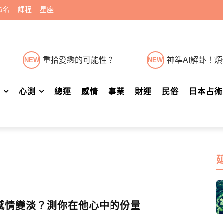
命名
課程
星座
重拾愛戀的可能性？
神準AI解卦！
NEW
NEW
肖
心測
總運
感情
事業
財運
民俗
日本占術
感情變淡？測你在他心中的份量