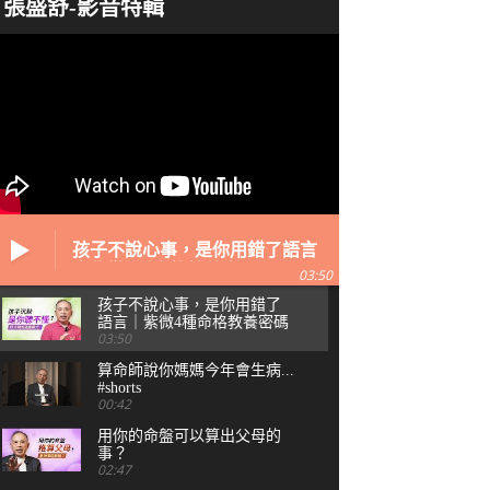
張盛舒-影音特輯
孩子不說心事，是你用錯了語言
｜紫微4種命格教養密碼
03:50
孩子不說心事，是你用錯了
語言｜紫微4種命格教養密碼
03:50
算命師說你媽媽今年會生病...
#shorts
00:42
用你的命盤可以算出父母的
事？
02:47