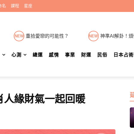
命名
課程
星座
重拾愛戀的可能性？
神準AI解卦！
NEW
NEW
肖
心測
總運
感情
事業
財運
民俗
日本占術
肖人緣財氣一起回暖