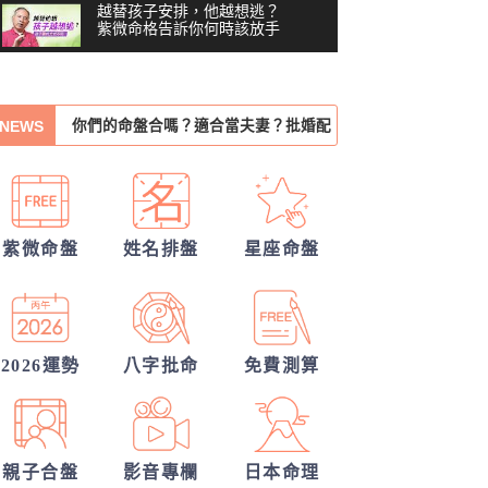
越替孩子安排，他越想逃？
紫微命格告訴你何時該放手
你沒做錯任何事，為什麼還
你們的命盤合嗎？適合當夫妻？批婚配
是越來越累？#shorts
00:41
NEWS
指數
你們前世是哪種星宿關係？今生有好結
習慣把累往肚子裡吞？最難
察覺內耗的6顆星
03:48
果嗎？
我們的未來已註定?
越努力越燒光自己？你的天
錢途低迷！如何翻身轉運？揭開你的發
賦可能用過頭了 #shorts
00:40
紫微命盤
姓名排盤
星座命盤
財大運
我們緣分已盡了嗎？
越拼命反而越內耗？紫微這8
顆星，常燒光自己
張盛舒大師，詳批你的一生命運！
05:36
40歲，人生努力全部歸零
他的戀愛意圖全洞悉
——我打開命盤，看到了什
2026運勢
八字批命
免費測算
04:51
麼？
一張命盤，算出你全家？
#shorts
00:37
親子合盤
影音專欄
日本命理