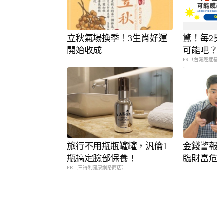
立秋氣場換季！3生肖好運
驚！每2
開始收成
可能吧
PR（台灣癌症
旅行不用瓶瓶罐罐，汎倫1
金錢警
瓶搞定臉部保養！
臨財富
PR（三得利健康網路商店）