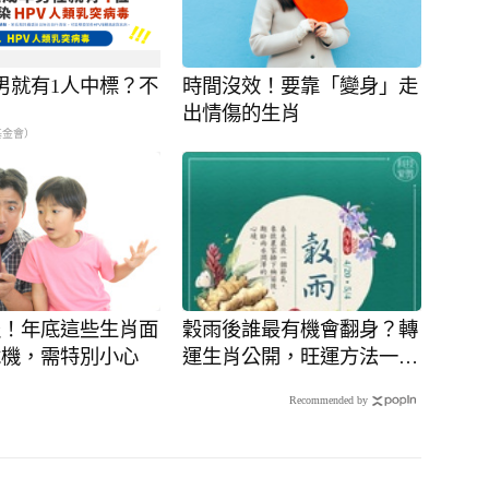
男就有1人中標？不
時間沒效！要靠「變身」走
？
出情傷的生肖
基金會）
報！年底這些生肖面
穀雨後誰最有機會翻身？轉
危機，需特別小心
運生肖公開，旺運方法一次
收
Recommended by