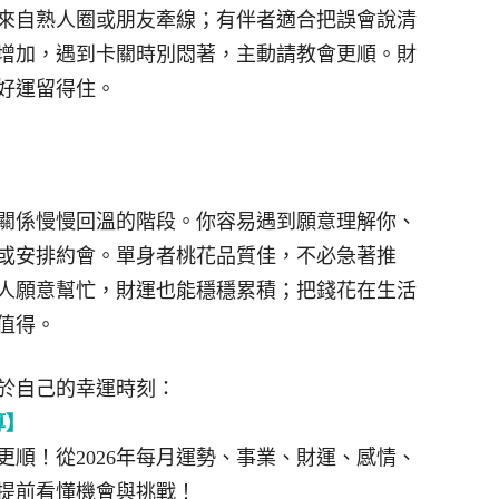
來自熟人圈或朋友牽線；有伴者適合把誤會說清
增加，遇到卡關時別悶著，主動請教會更順。財
好運留得住。
關係慢慢回溫的階段。你容易遇到願意理解你、
或安排約會。單身者桃花品質佳，不必急著推
人願意幫忙，財運也能穩穩累積；把錢花在生活
值得。
於自己的幸運時刻：
算】
順！從2026年每月運勢、事業、財運、感情、
提前看懂機會與挑戰！