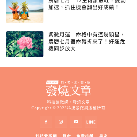
農曆七月｜12生肖誰最旺？變動
加速，抓住機會翻出好成績！
紫微月運｜命格中有這幾顆星，
農曆七月宿命轉折來了！好運危
機同步放大
科技紫微網・發燒文章
Copyright © 2023科技紫微網版權所有
科技紫微網
算命
免費排盤
星座