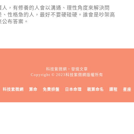
樣人，有修養的人會以溝通、理性角度來解決問
差、性格急的人，最好不要硬碰硬。誰會是吵架高
來公布答案。
科技紫微網・發燒文章
Copyright © 2023科技紫微網版權所有
科技紫微網
算命
免費排盤
日本命理
親算命名
課程
星座