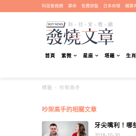
科技紫微網
算命
免費排盤
日本命理
親算
首頁
紫微
星座
塔羅
生
標籤
吵架高手
吵架高手
的相關文章
牙尖嘴利！哪
2018-10-30