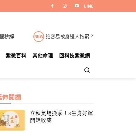
煩惱秒解
誰容易被身邊人拖累？
NEW
紫微百科
其他命理
回科技紫微網
延伸閱讀
立秋氣場換季！3生肖好運
開始收成