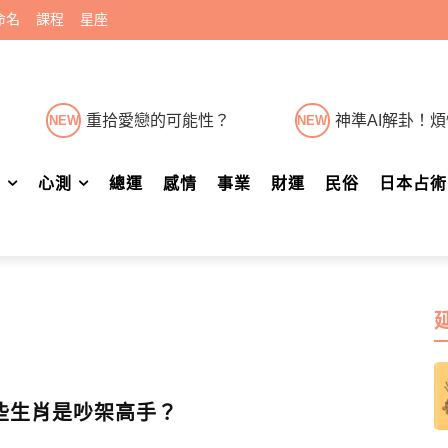
命名
課程
星座
重拾愛戀的可能性？
神準AI解卦！
NEW
NEW
肖
心測
總運
感情
事業
財運
民俗
日本占術
些生肖是吵架高手？