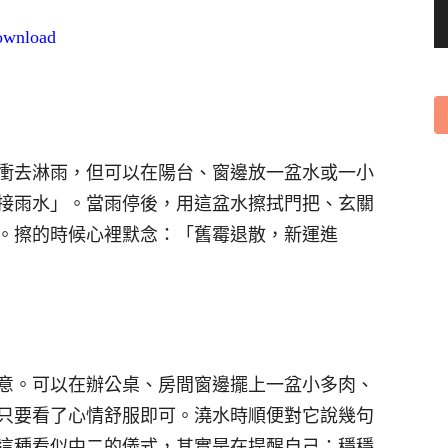
download
衝去淋雨，但可以在陽台、窗邊放一盆水或一小
接雨水」。當雨停後，用這盆水擦拭門把、玄關
。擦的時候心裡默念：「舊霉退散，新運進
意。可以在辦公桌、房間窗邊擺上一盆小多肉、
只要看了心情舒服即可。澆水時順便對它說幾句
這種看似中二的儀式，其實是在提醒自己：穩穩