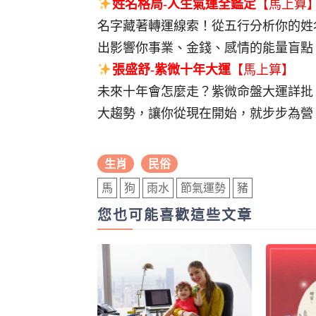
姓名格局-人生氣運全鑑定
【馬上算
名字藏著轉運線索！從五行分析你的姓
出影響你事業、金錢、感情的能量盲點
張盛舒-紫微十年大運
【馬上算】
未來十年會怎麼走？紫微命盤大運詳批
大趨勢，讓你從現在開始，就步步為營
生肖
民俗
馬
狗
雨水
節氣運勢
豬
您也可能喜歡這些文章