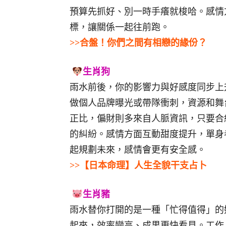
預算先抓好、別一時手癢就梭哈。感情
標，讓關係一起往前跑。
>>合盤！你們之間有相戀的緣份？
生肖狗
雨水前後，你的影響力與好感度同步上
做個人品牌曝光或帶隊衝刺，資源和舞
正比，偏財則多來自人脈資訊，只要合
的糾紛。感情方面互動甜度提升，單身
起規劃未來，感情會更有安全感。
>>【日本命理】人生全貌干支占卜
生肖豬
雨水替你打開的是一種「忙得值得」的
起來，效率變高、成果更快看見。工作