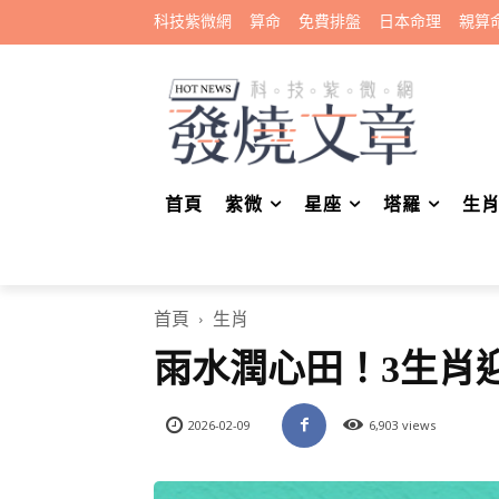
科技紫微網
算命
免費排盤
日本命理
親算
首頁
紫微
星座
塔羅
生
首頁
生肖
雨水潤心田！3生肖
2026-02-09
6,903 views