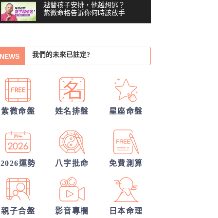
我們緣分已盡了嗎？
越替孩子安排，他越想逃？
紫微命格告訴你何時該放手
你們前世是哪種星宿關係？今生有好結
你沒做錯任何事，為什麼還
果嗎？
我們的未來已註定?
是越來越累？#shorts
00:41
NEWS
他的戀愛意圖全洞悉
習慣把累往肚子裡吞？最難
察覺內耗的6顆星
你們的命盤合嗎？適合當夫妻？批婚配
03:48
越努力越燒光自己？你的天
指數
錢途低迷！如何翻身轉運？揭開你的發
賦可能用過頭了 #shorts
00:40
紫微命盤
姓名排盤
星座命盤
財大運
越拼命反而越內耗？紫微這8
顆星，常燒光自己
05:36
40歲，人生努力全部歸零
——我打開命盤，看到了什
2026運勢
八字批命
免費測算
04:51
麼？
一張命盤，算出你全家？
#shorts
00:37
親子合盤
影音專欄
日本命理