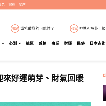
命名
課程
星座
重拾愛戀的可能性？
神準AI解卦！
NEW
NEW
肖
心測
總運
感情
事業
財運
民俗
日本占術
迎來好運萌芽、財氣回暖