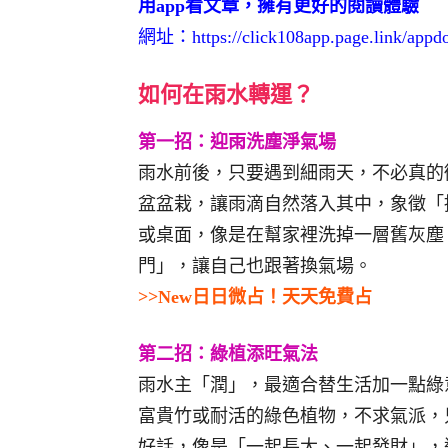
用app看文章，擁有更好的閱讀體驗
網址：
https://click108app.page.link/app
如何在雨水轉運？
第一招：迎雨洗塵淨氣場
雨水前後，只要遇到細雨天，不必真的
盆盆栽，讓雨滴自然落入其中，象徵「
或桌面，像是在幫家裡洗掉一層舊灰塵
門」，讓自己也跟著換氣場。
>>New日日微占！天天免費占
第二招：綠植添旺氣法
雨水主「潤」，最適合替生活加一點綠
富貴竹或耐活的綠色植物，不求氣派，
好話，像是「一起長大、一起發財」，