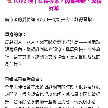
TOP2 猴｜紅得發紫，閃電戀愛、感情
昇華
屬猴者的愛情運可以用一句話形容：
紅得發紫
。
單身的你：
農曆四月、八月，閃電戀愛機率特別高——可能短
短兩週內，從認識到確立關係，進展飛快。海外旅
行、語言交換、跨國社交等場合，更是催旺姻緣的
最佳舞台。
已婚或已有對象者：
今年與伴侶會有更多坦誠相待的時刻，很多話終於
說開了、很多誤會也得以化解，感情層次因此被提
升。若你願意多安排一些驚喜約會、儀式感小活