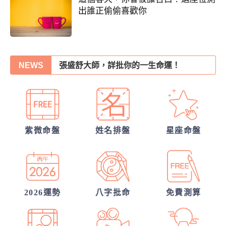
出誰正偷偷喜歡你
你們前世是哪種星宿關係？今生有好結果
嗎？
他的戀愛意圖全洞悉
張盛舒大師，詳批你的一生命運！
NEWS
你們的命盤合嗎？適合當夫妻？批婚配指數
錢途低迷！如何翻身轉運？揭開你的發財大
運
我們緣分已盡了嗎？
紫微命盤
姓名排盤
星座命盤
我們的未來已註定?
2026運勢
八字批命
免費測算