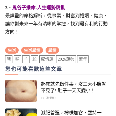
3、
鬼谷子推命-人生運勢精批
最詳盡的命格解析，從事業、財富到婚姻、健康，
讓你對未來一年有清晰的掌控，找到最有利的行動
方向！
生肖
生肖感情
感情
豬
猴
羊
蛇
感情運
2026運勢
流年
您也可能喜歡這些文章
起床就先做件事，沒三天小腹就
不見了! 肚子一天天變小！
PR（新素簡）
減肥首選，檸檬加它，堅持一