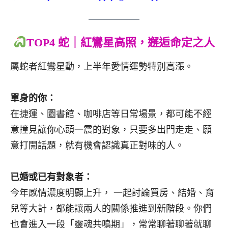
TOP4 蛇｜紅鸞星高照，邂逅命定之人
屬蛇者紅鸞星動，上半年愛情運勢特別高漲。
單身的你：
在捷運、圖書館、咖啡店等日常場景，都可能不經
意撞見讓你心頭一震的對象，只要多出門走走、願
意打開話題，就有機會認識真正對味的人。
已婚或已有對象者：
今年感情濃度明顯上升， 一起討論買房、結婚、育
兒等大計，都能讓兩人的關係推進到新階段。你們
也會進入一段「靈魂共鳴期」，常常聊著聊著就聊