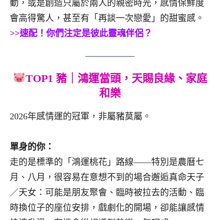
動，或是創造只屬於兩人的親密時光，感情保鮮度
會高得驚人，甚至有「再談一次戀愛」的甜蜜感。
>>速配！你們注定是彼此靈魂伴侶？
TOP1 豬｜鴻運當頭，天賜良緣、家庭
和樂
2026年感情運的冠軍，非屬豬莫屬。
單身的你：
走的是標準的「鴻運桃花」路線——特別是農曆七
月、八月，很容易在意想不到的場合邂逅真命天子
／天女：可能是朋友聚會、臨時被拉去的活動、臨
時換位子的座位安排，戲劇化的開場，卻能讓感情