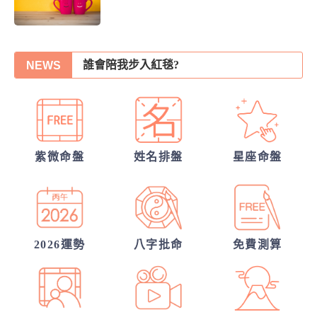
30項情定一生占
誰會陪我步入紅毯?
NEWS
我的人生命運20解
你們的命盤合嗎？適合當夫妻？批婚配指數
他會是你最終的幸福？
他的異性關係全解密
紫微命盤
姓名排盤
星座命盤
另一半何時來敲門?
從姓名看你另一半的輪廓
2026運勢
八字批命
免費測算