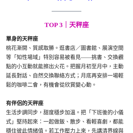
TOP 3｜天秤座
單身的天秤座
桃花漸開、質感取勝。逛書店／圖書館、展演空間
等「知性場域」特別容易被看見——挑書、交換觀
點的小互動就能擦出火花。把握月初至月中，主動
延長對話、自然交換聯絡方式；月底再安排一場輕
鬆的咖啡二會，有機會從欣賞變心動。
有伴侶的天秤座
生活步調同步，甜度穩步加溫。把「下班後的小儀
式」堅持起來：一起做飯、散步、看輕喜劇，都能
穩住彼此情緒值。若工作壓力上來，先講清界線與