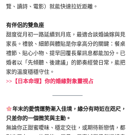
覽、讀詩、電影）就能快速拉近距離。
有伴侶的雙魚座
甜度從月初一路延續到月底，最適合談婚論嫁與見
家長。禮貌、細節與體貼是你拿高分的關鍵：餐桌
禮節、貼心小物、提早回覆長輩訊息都能加分。已
婚者以「先傾聽、後建議」的節奏經營日常，能把
家的溫度穩穩守住。
>>【日本命理】你的婚緣對象靈視占
年末的愛情運勢漸入佳境，緣分有時近在咫尺，
只差你的一個微笑與主動。
無論你正甜蜜曖昧、穩定交往，或期待新戀情，都