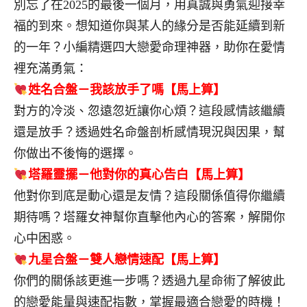
別忘了在2025的最後一個月，用真誠與勇氣迎接幸
福的到來。想知道你與某人的緣分是否能延續到新
的一年？小編精選四大戀愛命理神器，助你在愛情
裡充滿勇氣：
姓名合盤－我該放手了嗎【馬上算】
對方的冷淡、忽遠忽近讓你心煩？這段感情該繼續
還是放手？透過姓名命盤剖析感情現況與因果，幫
你做出不後悔的選擇。
塔羅靈擺－他對你的真心告白【馬上算】
他對你到底是動心還是友情？這段關係值得你繼續
期待嗎？塔羅女神幫你直擊他內心的答案，解開你
心中困惑。
九星合盤－雙人戀情速配【馬上算】
你們的關係該更進一步嗎？透過九星命術了解彼此
的戀愛能量與速配指數，掌握最適合戀愛的時機！