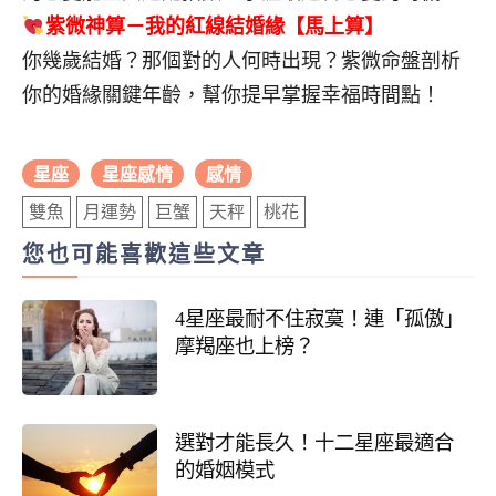
紫微神算－我的紅線結婚緣【馬上算】
你幾歲結婚？那個對的人何時出現？紫微命盤剖析
你的婚緣關鍵年齡，幫你提早掌握幸福時間點！
星座
星座感情
感情
雙魚
月運勢
巨蟹
天秤
桃花
您也可能喜歡這些文章
4星座最耐不住寂寞！連「孤傲」
摩羯座也上榜？
選對才能長久！十二星座最適合
的婚姻模式