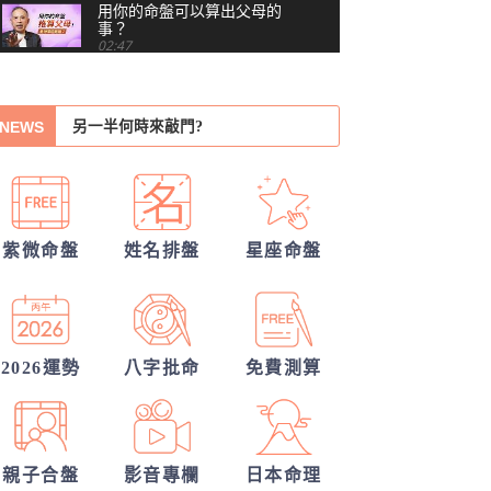
用你的命盤可以算出父母的
事？
02:47
他會是你最終的幸福？
越替孩子安排，他越想逃？
另一半何時來敲門?
紫微命格告訴你何時該放手
NEWS
30項情定一生占
你沒做錯任何事，為什麼還
是越來越累？#shorts
00:41
誰會陪我步入紅毯?
習慣把累往肚子裡吞？最難
從姓名看你另一半的輪廓
察覺內耗的6顆星
03:48
紫微命盤
姓名排盤
星座命盤
他的異性關係全解密
越努力越燒光自己？你的天
賦可能用過頭了 #shorts
你們的命盤合嗎？適合當夫妻？批婚配
00:40
越拼命反而越內耗？紫微這8
指數
我的人生命運20解
顆星，常燒光自己
2026運勢
八字批命
免費測算
05:36
40歲，人生努力全部歸零
——我打開命盤，看到了什
04:51
麼？
親子合盤
影音專欄
日本命理