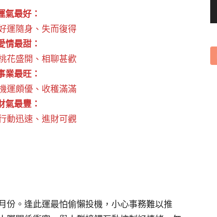
運氣最好：
-好運隨身、失而復得
愛情最甜：
-桃花盛開、相聊甚歡
事業最旺：
-機運頗優、收穫滿滿
財氣最豐：
-行動迅速、進財可觀
月份。逢此運最怕偷懶投機，小心事務難以推