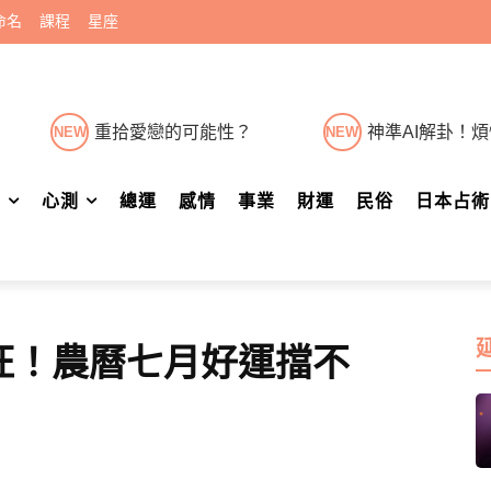
命名
課程
星座
重拾愛戀的可能性？
神準AI解卦！
NEW
NEW
肖
心測
總運
感情
事業
財運
民俗
日本占術
旺！農曆七月好運擋不