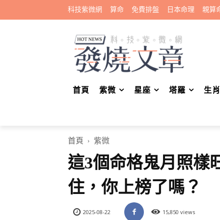
科技紫微網
算命
免費排盤
日本命理
親算
首頁
紫微
星座
塔羅
生
首頁
紫微
這3個命格鬼月照樣
住，你上榜了嗎？
2025-08-22
15,850 views