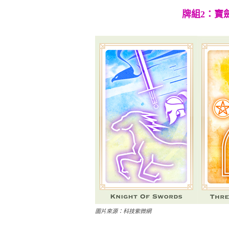
牌組2：寶
圖片來源：科技紫微網