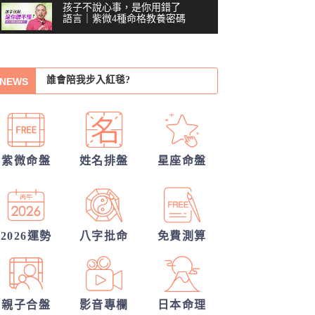
孩子不說心事，是你用錯了
語言｜紫微4種命格教養密碼
他的異性關係全解密
你沒做錯任何事，為什麼還
誰會陪我步入紅毯?
是越來越累？#shorts
00:41
NEWS
我的人生命運20解
習慣把累往肚子裡吞？最難
察覺內耗的6顆星
他會是你最終的幸福？
03:48
越努力越燒光自己？你的天
30項情定一生占
賦可能用過頭了 #shorts
00:40
紫微命盤
姓名排盤
星座命盤
另一半何時來敲門?
越拼命反而越內耗？紫微這8
顆星，常燒光自己
你們的命盤合嗎？適合當夫妻？批婚配
05:36
指數
從姓名看你另一半的輪廓
40歲，人生努力全部歸零
——我打開命盤，看到了什
2026運勢
八字批命
免費測算
04:51
麼？
一張命盤，算出你全家？
#shorts
00:37
親子合盤
影音專欄
日本命理