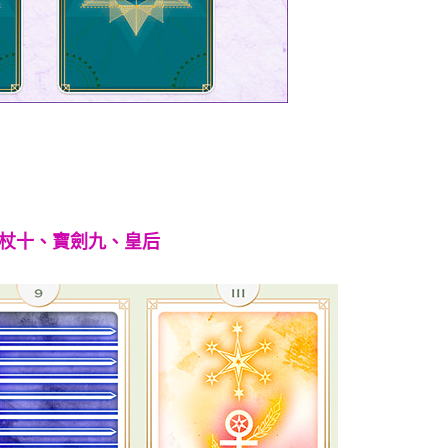
權杖十、寶劍九、皇后