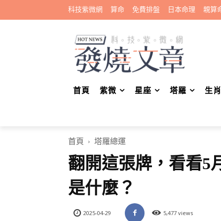
科技紫微網
算命
免費排盤
日本命理
親算
首頁
紫微
星座
塔羅
生
首頁
塔羅總運
翻開這張牌，看看5
是什麼？
2025-04-29
5,477 views