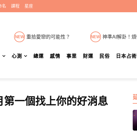
命名
課程
星座
重拾愛戀的可能性？
神準AI解卦！
NEW
NEW
肖
心測
總運
感情
事業
財運
民俗
日本占術
月第一個找上你的好消息