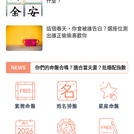
什麼？
這個春天，你會被誰告白？選座位測
出誰正偷偷喜歡你
他會是你最終的幸福？
你們的命盤合嗎？適合當夫妻？批婚配指數
NEWS
另一半何時來敲門?
30項情定一生占
他的異性關係全解密
我的人生命運20解
紫微命盤
姓名排盤
星座命盤
誰會陪我步入紅毯?
從姓名看你另一半的輪廓