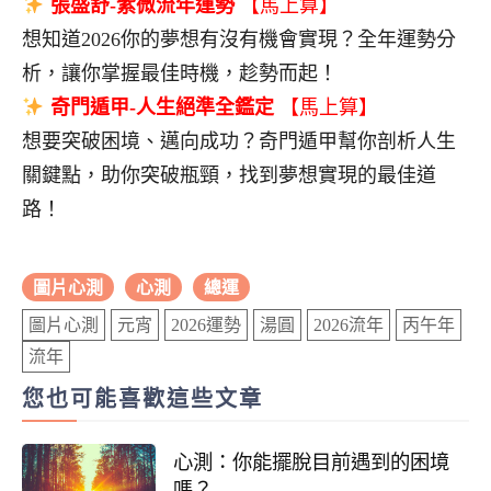
張盛舒-紫微流年運勢
【馬上算】
想知道2026你的夢想有沒有機會實現？全年運勢分
析，讓你掌握最佳時機，趁勢而起！
奇門遁甲-人生絕準全鑑定
【馬上算】
想要突破困境、邁向成功？奇門遁甲幫你剖析人生
關鍵點，助你突破瓶頸，找到夢想實現的最佳道
路！
圖片心測
心測
總運
圖片心測
元宵
2026運勢
湯圓
2026流年
丙午年
流年
您也可能喜歡這些文章
心測：你能擺脫目前遇到的困境
嗎？