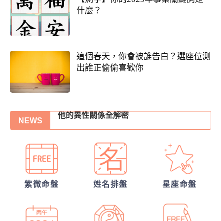
什麼？
這個春天，你會被誰告白？選座位測
出誰正偷偷喜歡你
從姓名看你另一半的輪廓
他的異性關係全解密
NEWS
他會是你最終的幸福？
30項情定一生占
我的人生命運20解
你們的命盤合嗎？適合當夫妻？批婚配指數
紫微命盤
姓名排盤
星座命盤
另一半何時來敲門?
誰會陪我步入紅毯?