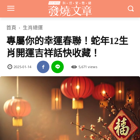
首頁
生肖總運
專屬你的幸運春聯！蛇年12生
肖開運吉祥話快收藏！
2025-01-14
5,671 views