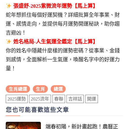
張盛舒-2025紫微流年運勢【馬上算】
蛇年想抓住每個好運契機？詳細批算全年事業、財
運、感情走向，並提供每月運勢開運秘訣，助你趨
吉避凶！
姓名格局-人生氣運全鑑定【馬上算】
你的姓名中隱藏什麼樣的運勢密碼？從事業、金錢
到感情，全面解析一生氣運，喚醒名字中的好運力
量！
生肖總運
生肖
總運
2025運勢
2025流年
春聯
吉祥話
開運
您也可能喜歡這些文章
端春初陽，新計畫起跑！農曆正