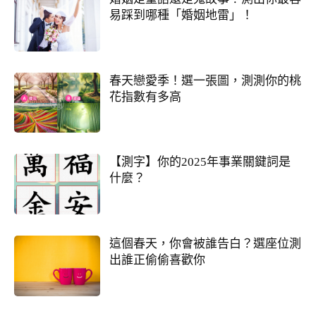
易踩到哪種「婚姻地雷」！
春天戀愛季！選一張圖，測測你的桃
花指數有多高
【測字】你的2025年事業關鍵詞是
什麼？
這個春天，你會被誰告白？選座位測
出誰正偷偷喜歡你
從姓名看你另一半的輪廓
你們的命盤合嗎？適合當夫妻？批婚配指數