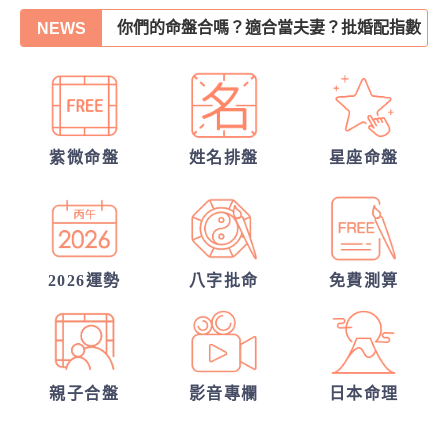
NEWS
他的異性關係全解密
另一半何時來敲門?
他會是你最終的幸福？
誰會陪我步入紅毯?
紫微命盤
姓名排盤
星座命盤
30項情定一生占
我的人生命運20解
2026運勢
八字批命
免費測算
親子合盤
影音專欄
日本命理