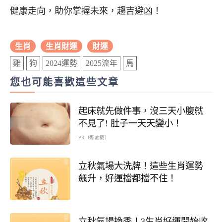
健康走向，助你掌握未來，趨吉避凶！
生肖
生肖財運
財運
雞
狗
2024運勢
2025流年
馬
您也可能喜歡這些文章
起床就先做件事，沒三天小腹就
不見了! 肚子一天天變小！
PR（新素簡）
立秋氣場大洗牌！這些生肖運勢
飆升，好運擋都擋不住！
立秋氣場換季！3生肖好運開始收