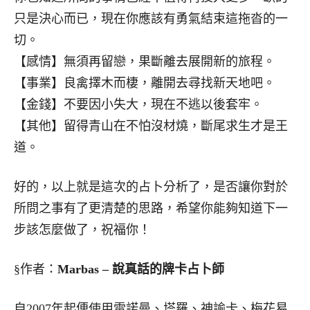
只是決心而已，現在你應該有勇氣結束這拖沓的一
切。
【感情】無須再留戀，果斷離去展開新的旅程。
【事業】良禽擇木而棲，離開去尋找新天地吧。
【金錢】不要因小失大，現在不逃以後套牢。
【其他】留得青山在不怕沒材燒，斷尾求生才是王
道。
好的，以上就是這次的占卜分析了，是否讓你對於
所問之事有了更清楚的思路，希望你能夠知道下一
步該怎麼做了，祝福你！
§作者：
Marbas –
說真話的牌卡占卜師
自2007年起便使用雷諾曼、塔羅、神諭卡、梅花易