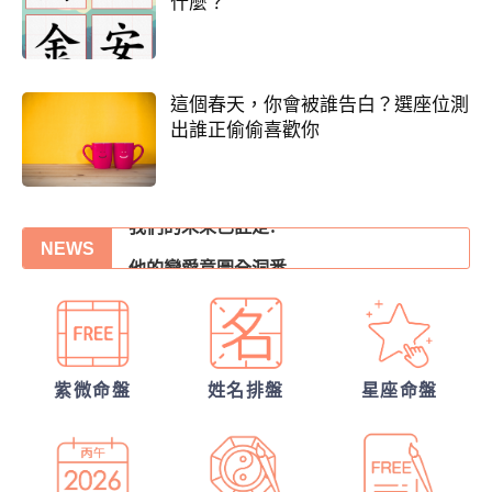
什麼？
這個春天，你會被誰告白？選座位測
出誰正偷偷喜歡你
你們的命盤合嗎？適合當夫妻？批婚配指數
我們的未來已註定?
他的戀愛意圖全洞悉
NEWS
張盛舒大師，詳批你的一生命運！
錢途低迷！如何翻身轉運？揭開你的發財大
紫微命盤
姓名排盤
星座命盤
運
我們緣分已盡了嗎？
你們前世是哪種星宿關係？今生有好結果