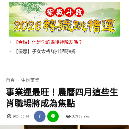
【合婚】他是你的婚後神隊友嗎？
【優惠】子女命格詳批限時8折