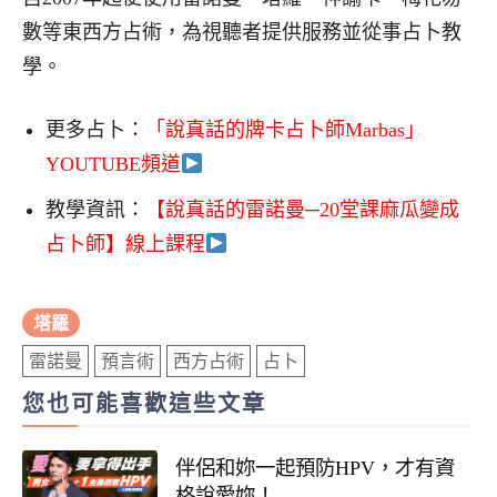
數等東西方占術，為視聽者提供服務並從事占卜教
學。
更多占卜：
「說真話的牌卡占卜師Marbas」
YOUTUBE頻道
教學資訊：
【說真話的雷諾曼─20堂課麻瓜變成
占卜師】線上課程
塔羅
雷諾曼
預言術
西方占術
占卜
您也可能喜歡這些文章
伴侶和妳一起預防HPV，才有資
格說愛妳！