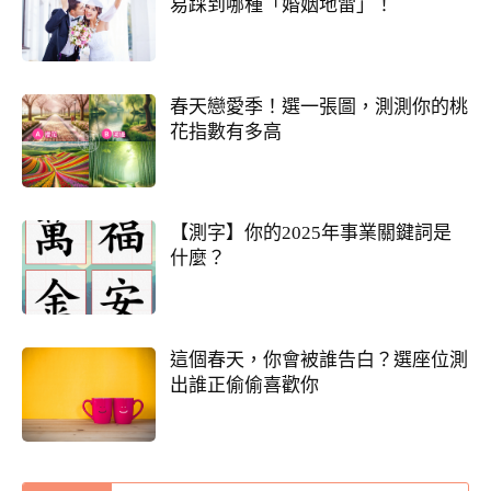
易踩到哪種「婚姻地雷」！
春天戀愛季！選一張圖，測測你的桃
花指數有多高
【測字】你的2025年事業關鍵詞是
什麼？
這個春天，你會被誰告白？選座位測
出誰正偷偷喜歡你
錢途低迷！如何翻身轉運？揭開你的發財大
運