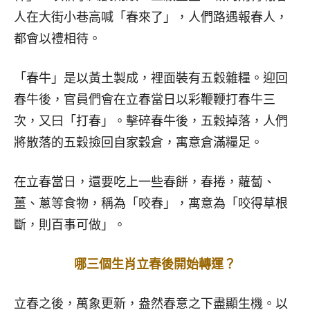
人在大街小巷高喊「春來了」，人們路遇報春人，
都會以禮相待。
「春牛」是以黃土製成，裡面裝有五穀雜糧。迎回
春牛後，官員們會在立春當日以彩鞭鞭打春牛三
次，又曰「打春」。擊碎春牛後，五穀掉落，人們
將散落的五穀撿回自家穀倉，寓意倉滿糧足。
在立春當日，還要吃上一些春餅，春捲，蘿蔔、
薑、蔥等食物，稱為「咬春」，寓意為「咬得草根
斷，則百事可做」。
哪三個生肖立春後開始轉運？
立春之後，萬象更新，盎然春意之下盡顯生機。以