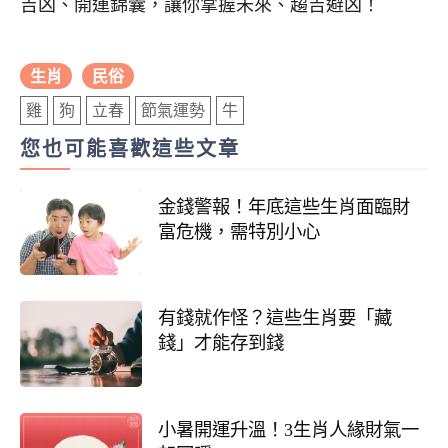
吉凶、開運錦囊，讓你掌握未來、趨吉避凶！
生肖
民俗
雞
狗
立春
節氣運勢
牛
您也可能喜歡這些文章
金錢警報！年底這些生肖面臨財
富危機，需特別小心
有錢就作怪？這些生肖要「藏
錢」才能存到錢
小暑開運升溫！3生肖人緣財氣一