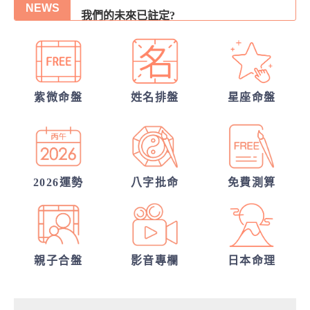
我們的未來已註定?
NEWS
我們緣分已盡了嗎？
張盛舒大師，詳批你的一生命運！
你們的命盤合嗎？適合當夫妻？批婚配指數
紫微命盤
姓名排盤
星座命盤
他的戀愛意圖全洞悉
你們前世是哪種星宿關係？今生有好結果
嗎？
2026運勢
八字批命
免費測算
親子合盤
影音專欄
日本命理