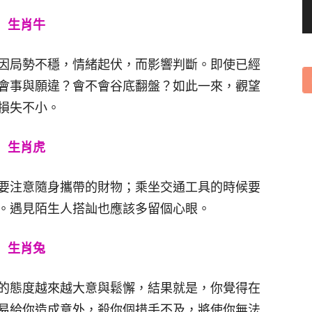
生肖牛
因局勢不穩，情緒起伏，而影響判斷。即使已經
會事與願違？會不會谷底翻盤？如此一來，觀望
損失不小。
生肖虎
要注意隨身攜帶的財物；乘坐交通工具的時候要
。遇見陌生人搭訕也應該多留個心眼。
生肖兔
的態度越來越大意與鬆懈，結果就是，你覺得在
易給你造成意外，殺你個措手不及，將使你無法