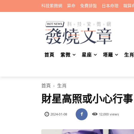
科技紫微網
算命
免費排盤
日本命理
親算
首頁
紫微
星座
塔羅
生
首頁
生肖
財星高照或小心行事
2024-01-08
12,000 views