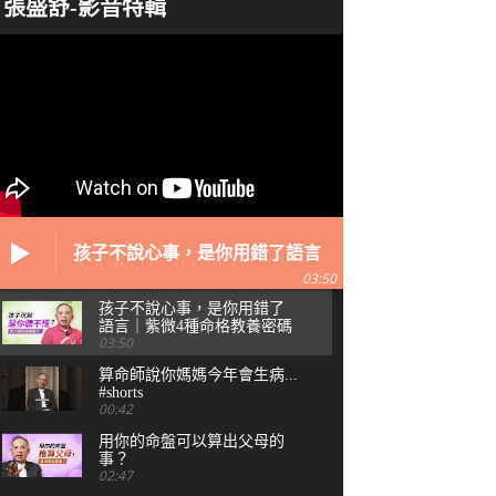
張盛舒-影音特輯
孩子不說心事，是你用錯了語言
｜紫微4種命格教養密碼
03:50
孩子不說心事，是你用錯了
語言｜紫微4種命格教養密碼
03:50
算命師說你媽媽今年會生病...
#shorts
00:42
用你的命盤可以算出父母的
事？
02:47