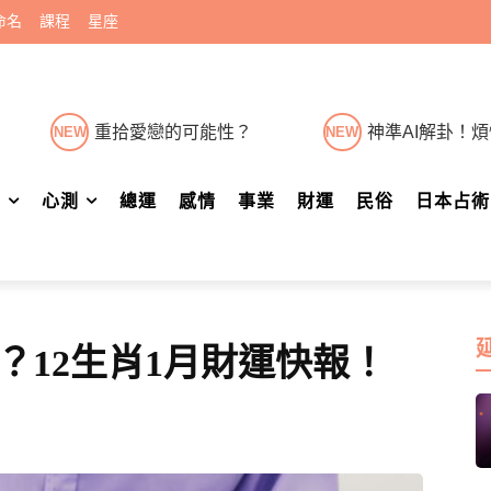
命名
課程
星座
重拾愛戀的可能性？
神準AI解卦！
NEW
NEW
肖
心測
總運
感情
事業
財運
民俗
日本占術
？12生肖1月財運快報！