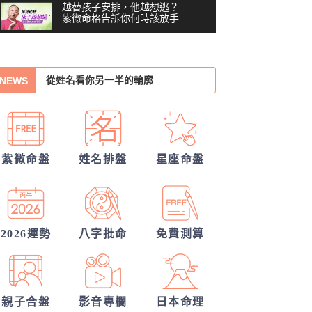
越替孩子安排，他越想逃？
紫微命格告訴你何時該放手
你們的命盤合嗎？適合當夫妻？批婚配
你沒做錯任何事，為什麼還
是越來越累？#shorts
指數
從姓名看你另一半的輪廓
00:41
NEWS
30項情定一生占
習慣把累往肚子裡吞？最難
察覺內耗的6顆星
03:48
我的人生命運20解
越努力越燒光自己？你的天
誰會陪我步入紅毯?
賦可能用過頭了 #shorts
00:40
紫微命盤
姓名排盤
星座命盤
他會是你最終的幸福？
越拼命反而越內耗？紫微這8
顆星，常燒光自己
另一半何時來敲門?
05:36
40歲，人生努力全部歸零
他的異性關係全解密
——我打開命盤，看到了什
2026運勢
八字批命
免費測算
04:51
麼？
一張命盤，算出你全家？
#shorts
00:37
親子合盤
影音專欄
日本命理