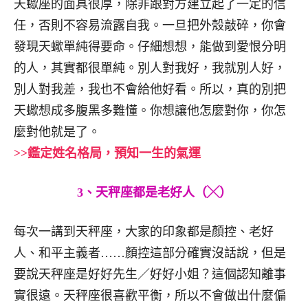
天蠍座的面具很厚，除非跟對方建立起了一定的信
任，否則不容易流露自我。一旦把外殼敲碎，你會
發現天蠍單純得要命。仔細想想，能做到愛恨分明
的人，其實都很單純。別人對我好，我就別人好，
別人對我差，我也不會給他好看。所以，真的別把
天蠍想成多腹黑多難懂。你想讓他怎麼對你，你怎
麼對他就是了。
>>鑑定姓名格局，預知一生的氣運
3、天秤座都是老好人（╳）
每次一講到天秤座，大家的印象都是顏控、老好
人、和平主義者……顏控這部分確實沒話說，但是
要說天秤座是好好先生／好好小姐？這個認知離事
實很遠。天秤座很喜歡平衡，所以不會做出什麼偏