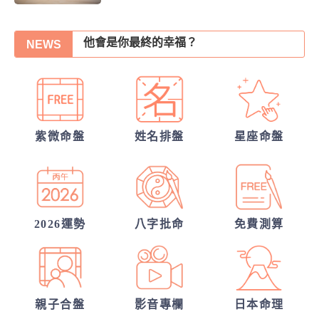
他會是你最終的幸福？
NEWS
他的異性關係全解密
另一半何時來敲門?
30項情定一生占
從姓名看你另一半的輪廓
紫微命盤
姓名排盤
星座命盤
你們的命盤合嗎？適合當夫妻？批婚配指數
我的人生命運20解
2026運勢
八字批命
免費測算
親子合盤
影音專欄
日本命理