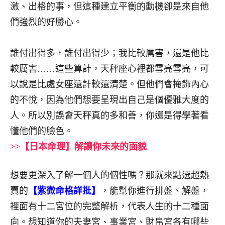
激、出格的事，但這種建立平衡的動機卻是來自他
們強烈的好勝心。
誰付出得多，誰付出得少；我比較厲害，還是他比
較厲害……這些算計，天秤座心裡都雪亮雪亮，可
以說是比處女座還計較還清楚。但他們會掩飾內心
的不悅，因為他們想要呈現出自己是個優雅大度的
人。所以別誤會天秤真的多和善，你還是得學著看
懂他們的臉色。
>>【日本命理】解讀你未來的面貌
想要更深入了解一個人的個性嗎？那就來點選超熱
賣的
【紫微命格詳批】
，能幫你進行排盤、解盤，
裡面有十二宮位的完整解析，代表人生的十二種面
向。想知道你的夫妻宮、事業宮、財帛宮各有哪些