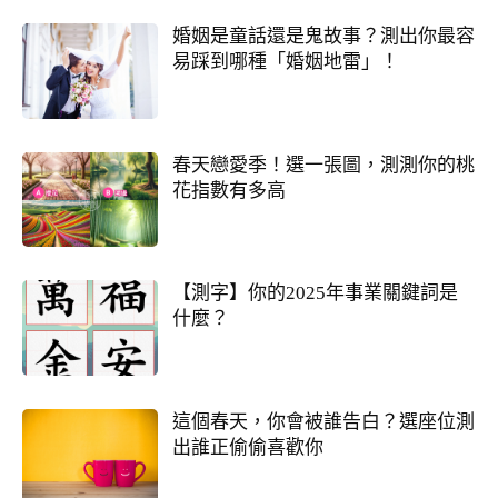
婚姻是童話還是鬼故事？測出你最容
易踩到哪種「婚姻地雷」！
春天戀愛季！選一張圖，測測你的桃
花指數有多高
【測字】你的2025年事業關鍵詞是
什麼？
這個春天，你會被誰告白？選座位測
出誰正偷偷喜歡你
誰會陪我步入紅毯?