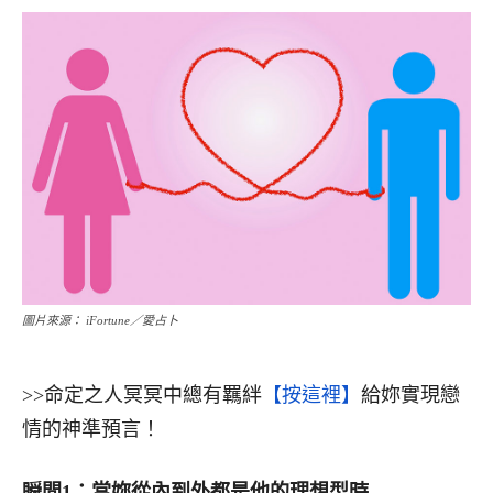
圖片來源： iFortune／愛占卜
>>命定之人冥冥中總有羈絆
【按這裡】
給妳實現戀
情的神準預言！
瞬間
1
：當妳從內到外都是他的理想型時