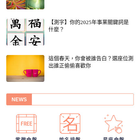
【測字】你的2025年事業關鍵詞是
什麼？
你們前世是哪種星宿關係？今生有好結果
這個春天，你會被誰告白？選座位測
出誰正偷偷喜歡你
嗎？
張盛舒大師，詳批你的一生命運！
你們的命盤合嗎？適合當夫妻？批婚配指數
NEWS
他的戀愛意圖全洞悉
錢途低迷！如何翻身轉運？揭開你的發財大
運
我們緣分已盡了嗎？
紫微命盤
姓名排盤
星座命盤