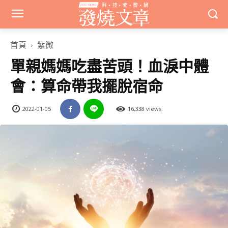
首頁
紫微
單親媽媽吃盡苦頭！血淚中體
會：算命帶我擺脫宿命
2022-01-05
16,338 views