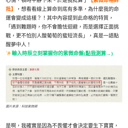
心情，頓時平靜下來。於是我批算了
【紫微命格詳
批】
，想看看線上算命到底有多準，為什麼我的命
運會變成這樣？！其中內容提到此命格的特質，
「遇到難題時，你不會膽怯迴避，而是選擇正面挑
戰，更不怕別人酸葡萄的蜚短流長」，真是一語點
醒夢中人！
輸入時辰立刻掌握你的紫微命盤(
點我測算
→)
圖片來源：科技紫微網
是啊，我確實是因為不畏懼才會決定要生下寶寶，