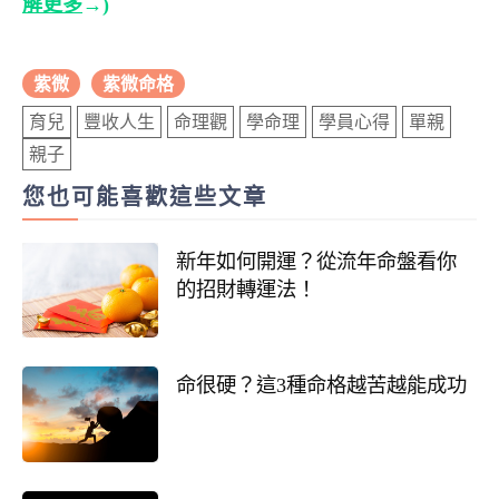
解更多
→)
紫微
紫微命格
育兒
豐收人生
命理觀
學命理
學員心得
單親
親子
您也可能喜歡這些文章
新年如何開運？從流年命盤看你
的招財轉運法！
命很硬？這3種命格越苦越能成功