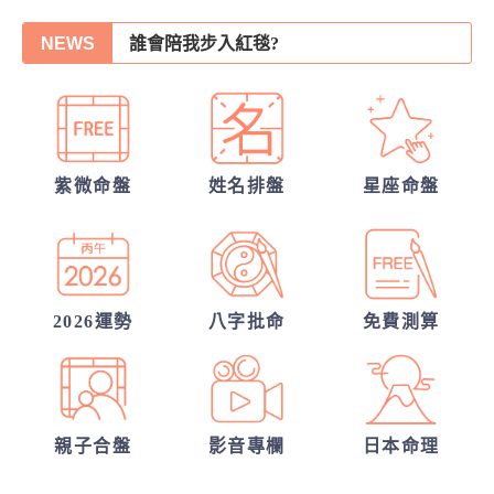
誰會陪我步入紅毯?
NEWS
30項情定一生占
他會是你最終的幸福？
另一半何時來敲門?
從姓名看你另一半的輪廓
紫微命盤
姓名排盤
星座命盤
你們的命盤合嗎？適合當夫妻？批婚配指數
他的異性關係全解密
2026運勢
八字批命
免費測算
親子合盤
影音專欄
日本命理