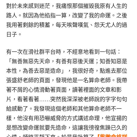
對於未來感到迷茫，我痛恨那個摧毀我原有人生的
路人。就因為他掐指一算，改變了我的命運。之後
我用著剩餘的積蓄，每天唉聲嘆氣、怨天尤人的過
日子。
有一次在滑社群平台時，不經意地看到一句話：
「無善無惡先天命，有善有惡後天運；知善知惡是
本性，為善去惡是造命」，我很好奇，點進去那位
張盛舒老師的頁面，發現他是一名算命老師。我帶
著不屑的心情滑動著頁面，讀著裡面的文章和影
片，看著看著……突然我深深被老師說的字字句句
給感動了。我發現這個老師和其他算命老師不一
樣，他沒有用恐嚇威脅的方式講述命理，他宣揚的
是想改變命運就要先造命，這讓我徬徨焦躁已久的