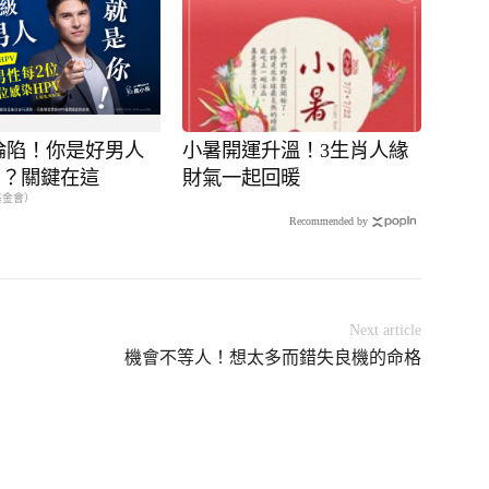
率淪陷！你是好男人
小暑開運升溫！3生肖人緣
男？關鍵在這
財氣一起回暖
基金會）
Recommended by
Next article
機會不等人！想太多而錯失良機的命格