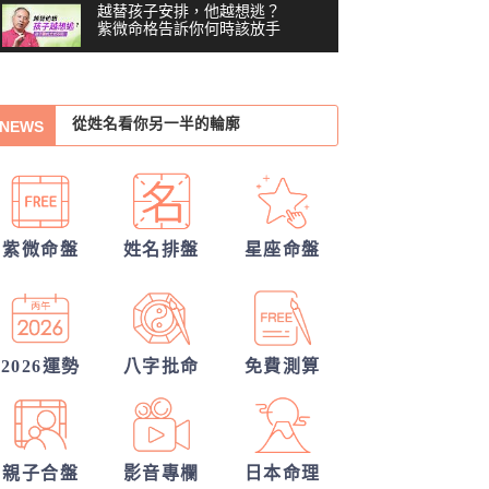
誰會陪我步入紅毯?
越替孩子安排，他越想逃？
紫微命格告訴你何時該放手
30項情定一生占
你沒做錯任何事，為什麼還
從姓名看你另一半的輪廓
是越來越累？#shorts
00:41
NEWS
你們的命盤合嗎？適合當夫妻？批婚配
習慣把累往肚子裡吞？最難
察覺內耗的6顆星
指數
我的人生命運20解
03:48
越努力越燒光自己？你的天
他的異性關係全解密
賦可能用過頭了 #shorts
00:40
紫微命盤
姓名排盤
星座命盤
另一半何時來敲門?
越拼命反而越內耗？紫微這8
顆星，常燒光自己
05:36
40歲，人生努力全部歸零
——我打開命盤，看到了什
2026運勢
八字批命
免費測算
04:51
麼？
一張命盤，算出你全家？
#shorts
00:37
親子合盤
影音專欄
日本命理