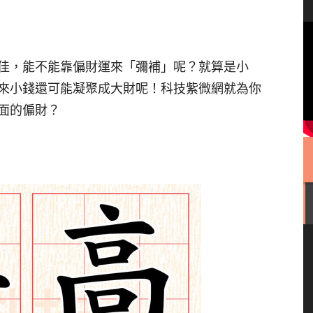
佳，能不能靠偏財運來「彌補」呢？就算是小
來小錢還可能凝聚成大財呢！科技紫微網就為你
面的偏財？