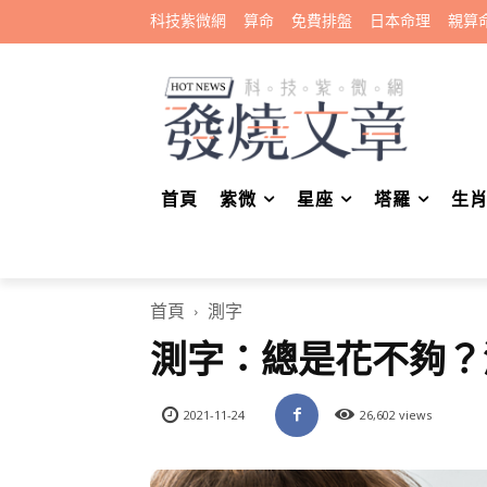
科技紫微網
算命
免費排盤
日本命理
親算
首頁
紫微
星座
塔羅
生
首頁
測字
測字：總是花不夠？
2021-11-24
26,602 views