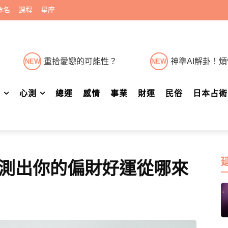
命名
課程
星座
重拾愛戀的可能性？
神準AI解卦！
NEW
NEW
肖
心測
總運
感情
事業
財運
民俗
日本占術
測出你的偏財好運從哪來