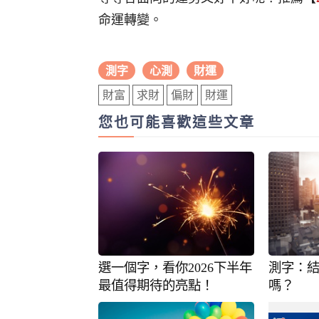
命運轉變。
測字
心測
財運
財富
求財
偏財
財運
您也可能喜歡這些文章
選一個字，看你2026下半年
測字：
最值得期待的亮點！
嗎？