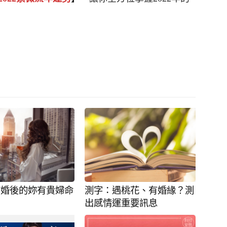
結婚後的妳有貴婦命
測字：遇桃花、有婚緣？測
出感情運重要訊息