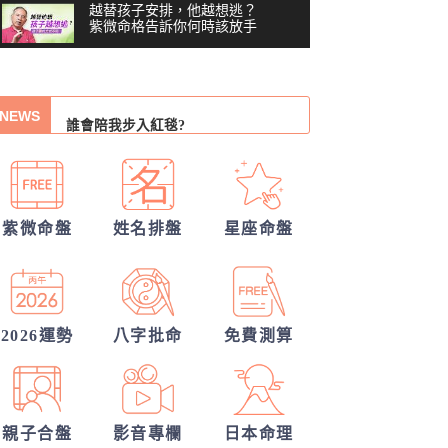
越替孩子安排，他越想逃？
紫微命格告訴你何時該放手
我的人生命運20解
你沒做錯任何事，為什麼還
從姓名看你另一半的輪廓
是越來越累？#shorts
00:41
誰會陪我步入紅毯?
NEWS
習慣把累往肚子裡吞？最難
察覺內耗的6顆星
另一半何時來敲門?
03:48
越努力越燒光自己？你的天
30項情定一生占
賦可能用過頭了 #shorts
00:40
紫微命盤
姓名排盤
星座命盤
你們的命盤合嗎？適合當夫妻？批婚配
越拼命反而越內耗？紫微這8
顆星，常燒光自己
指數
他的異性關係全解密
05:36
他會是你最終的幸福？
40歲，人生努力全部歸零
——我打開命盤，看到了什
2026運勢
八字批命
免費測算
04:51
麼？
一張命盤，算出你全家？
#shorts
00:37
親子合盤
影音專欄
日本命理