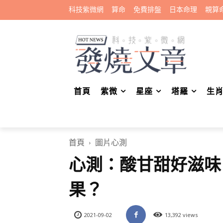
科技紫微網
算命
免費排盤
日本命理
親算
首頁
紫微
星座
塔羅
生
首頁
圖片心測
心測：酸甘甜好滋味
果？
2021-09-02
13,392 views