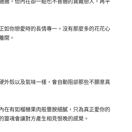
通通，但內在卻一點也不普通的寶藏戀人。再平
正如你戀愛時的長情專一。沒有那麼多的花花心
離開。
硬外殼以及氣味一樣，會自動阻卻那些不願意真
內在有如榴槤果肉般豐腴細膩，只為真正愛你的
的靈魂會讓對方產生相見恨晚的感覺。