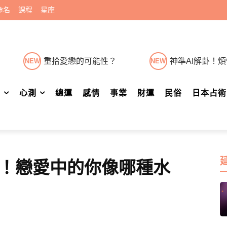
命名
課程
星座
重拾愛戀的可能性？
神準AI解卦！
NEW
NEW
肖
心測
總運
感情
事業
財運
民俗
日本占術
！戀愛中的你像哪種水