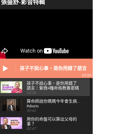
張盛舒-影音特輯
孩子不說心事，是你用錯了語言
｜紫微4種命格教養密碼
03:50
孩子不說心事，是你用錯了
語言｜紫微4種命格教養密碼
03:50
算命師說你媽媽今年會生病...
#shorts
00:42
用你的命盤可以算出父母的
事？
02:47