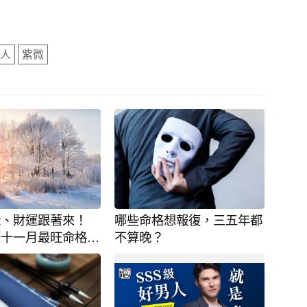
人
紫微
緣、財運跟著來！
哪些命格想報復，三五年都
農曆十一月最旺命格揭
不算晚？