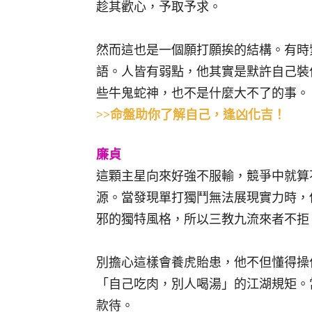
趁其歡心，予取予求。
然而這也是一個願打願挨的結構。有時
語。人皆有弱點，他其實是默許自己裝
些牛鬼蛇神，也不是什麼大不了的事。
>>命盤助你了解自己，逢凶化吉！
廉貞
這顆主星向來好強不服輸，競爭中就算
源。當發現單打獨鬥無法展現實力時，
邪的獨特風格，所以三教九流來者不拒
別擔心這樣會養虎貽患，他不但懂得操
「自己吃肉，別人喝湯」的江湖規矩。
款待。