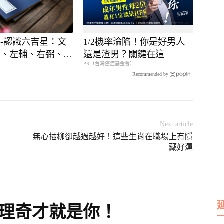
-認識六吉星：文
1/2機率淪陷！你是好男人
曲、左輔、右弼、天
還是渣男？關鍵在這
PR（台灣癌症基金會）
鉞
Recommended by
Next article
無心插柳卻越過越好！這些生肖在職場上有隱
藏好運