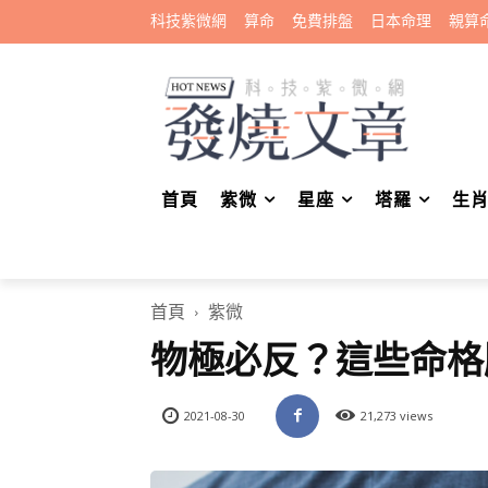
科技紫微網
算命
免費排盤
日本命理
親算
首頁
紫微
星座
塔羅
生
首頁
紫微
物極必反？這些命格
2021-08-30
21,273 views