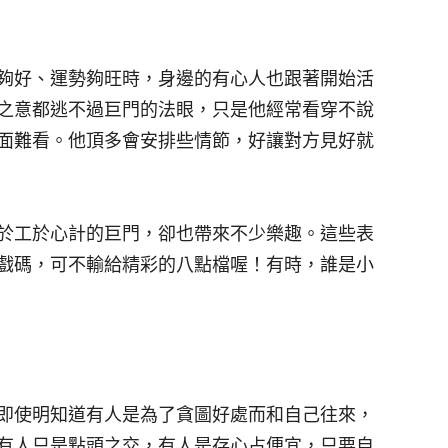
夠好、運勢夠旺時，身邊的有心人也跟著開始活
之意都逃不過巨門的法眼，只是他經常看穿不說
面難看。他頂多會安排些情節，好讓對方見好就
於工於心計的巨門，卻也帶來不少樂趣。這些表
戲碼，可不輸給精彩的八點檔喔！有時，誰是小
即使明知道有人是為了貪圖好處而和自己往來，
有人只是點頭之交，有人是存心占便宜，只要自