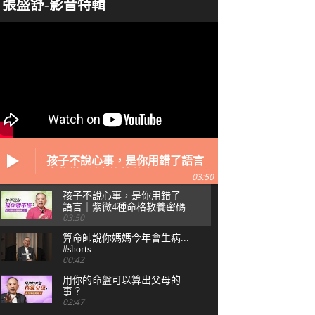
張盛舒-影音特輯
孩子不說心事，是你用錯了語言
｜紫微4種命格教養密碼
03:50
孩子不說心事，是你用錯了
語言｜紫微4種命格教養密碼
03:50
算命師說你媽媽今年會生病...
#shorts
00:42
用你的命盤可以算出父母的
事？
02:47