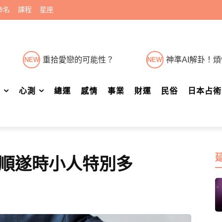
命名
課程
星座
重拾愛戀的可能性？
神準AI解卦！
NEW
NEW
肖
心測
總運
感情
事業
財運
民俗
日本占術
順遂時小人特別多