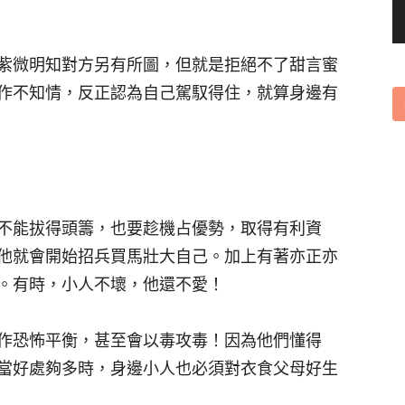
紫微明知對方另有所圖，但就是拒絕不了甜言蜜
作不知情，反正認為自己駕馭得住，就算身邊有
不能拔得頭籌，也要趁機占優勢，取得有利資
他就會開始招兵買馬壯大自己。加上有著亦正亦
。有時，小人不壞，他還不愛！
作恐怖平衡，甚至會以毒攻毒！因為他們懂得
當好處夠多時，身邊小人也必須對衣食父母好生