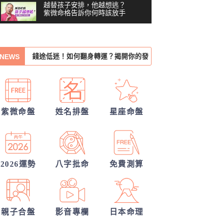
越替孩子安排，他越想逃？
紫微命格告訴你何時該放手
我們緣分已盡了嗎？
你沒做錯任何事，為什麼還
錢途低迷！如何翻身轉運？揭開你的發
是越來越累？#shorts
00:41
NEWS
財大運
習慣把累往肚子裡吞？最難
察覺內耗的6顆星
他的戀愛意圖全洞悉
03:48
越努力越燒光自己？你的天
你們前世是哪種星宿關係？今生有好結
賦可能用過頭了 #shorts
00:40
紫微命盤
姓名排盤
星座命盤
果嗎？
張盛舒大師，詳批你的一生命運！
越拼命反而越內耗？紫微這8
顆星，常燒光自己
我們的未來已註定?
05:36
你們的命盤合嗎？適合當夫妻？批婚配
40歲，人生努力全部歸零
——我打開命盤，看到了什
2026運勢
八字批命
免費測算
04:51
麼？
指數
一張命盤，算出你全家？
#shorts
00:37
親子合盤
影音專欄
日本命理