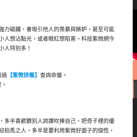
強力磁鐵，會吸引他人的羨慕與嫉妒，甚至可能
小人想沾點光，或者眼紅想陷害。科技紫微網今
小人特別多！
透過
【紫微排盤】
查詢命盤。
星。
，多半喜歡聽別人誇讚吹捧自己，把骨子裡的優
迎拍馬之人，多半是要利用紫微好面子的個性，