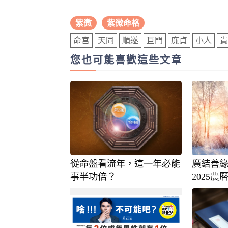
紫微
紫微命格
命宮
天同
順遂
巨門
廉貞
小人
貴
您也可能喜歡這些文章
從命盤看流年，這一年必能
廣結善
事半功倍？
2025
曉