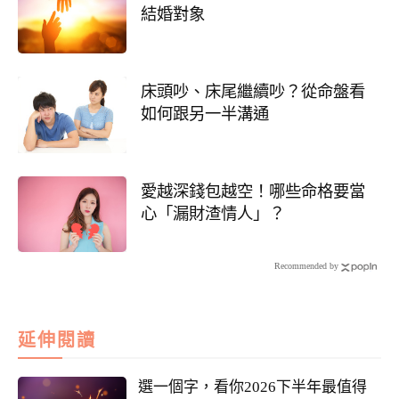
結婚對象
床頭吵、床尾繼續吵？從命盤看
如何跟另一半溝通
愛越深錢包越空！哪些命格要當
心「漏財渣情人」？
Recommended by
延伸閱讀
選一個字，看你2026下半年最值得