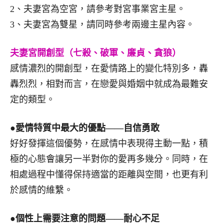
2、夫妻宮為空宮，請參考對宮事業宮主星。
3、夫妻宮為雙星，請同時參考兩邊主星內容。
夫妻宮開創型（七殺、破軍、廉貞、貪狼）
感情濃烈的開創型，在愛情路上的變化特別多，轟
轟烈烈，相對而言，在戀愛與婚姻中就成為最難安
定的類型。
●愛情特質中最大的優點——自信勇敢
好好發揮這個優勢，在感情中表現得主動一點，積
極的心態會讓另一半對你的愛再多幾分。同時，在
相處過程中懂得保持適當的距離與空間，也更有利
於感情的維繫。
●個性上需要注意的問題——耐心不足