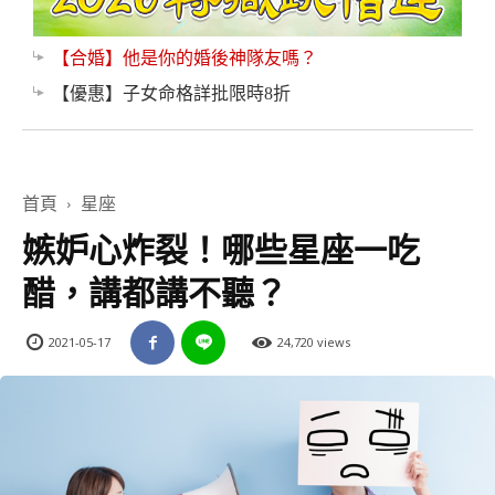
【合婚】他是你的婚後神隊友嗎？
【優惠】子女命格詳批限時8折