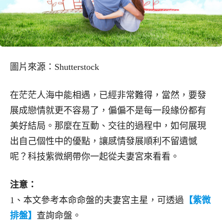
圖片來源：Shutterstock
在茫茫人海中能相遇，已經非常難得，當然，要發
展成戀情就更不容易了，偏偏不是每一段緣份都有
美好結局。那麼在互動、交往的過程中，如何展現
出自己個性中的優點，讓感情發展順利不留遺憾
呢？科技紫微網帶你一起從夫妻宮來看看。
注意：
1、本文參考本命命盤的夫妻宮主星，可透過
【紫微
排盤】
查詢命盤。