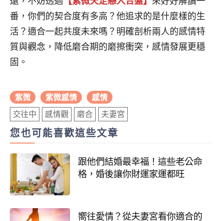
遠，不妨透過
【紫微天定戀人合盤】
來好好解讀一
番，你們的契合度有多高？他追求的是什麼樣的生
活？適合一起共度未來嗎？明確剖析兩人的感情特
質與觀念，降低磨合期的磨擦衝突，感情發展更穩
固。
紫微
紫微感情
感情
交往中
感情觀
磨合
夫妻宮
您也可能喜歡這些文章
跟他們結婚最幸福！這些老公命
格，婚後讓你財運家運都旺
嚮往愛情？從夫妻宮看你適合的