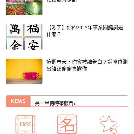
【測字】你的2025年事業關鍵詞是
什麼？
這個春天，你會被誰告白？選座位測
出誰正偷偷喜歡你
他會是你最終的幸福？
誰會陪我步入紅毯?
另一半何時來敲門?
NEWS
我的人生命運20解
你們的命盤合嗎？適合當夫妻？批婚配指數