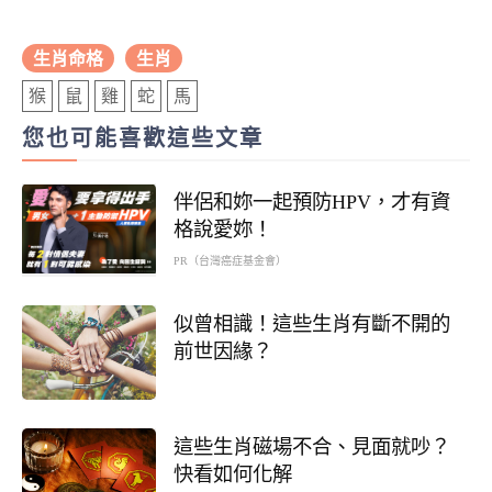
生肖命格
生肖
猴
鼠
雞
蛇
馬
您也可能喜歡這些文章
伴侶和妳一起預防HPV，才有資
格說愛妳！
PR（台灣癌症基金會）
似曾相識！這些生肖有斷不開的
前世因緣？
這些生肖磁場不合、見面就吵？
快看如何化解