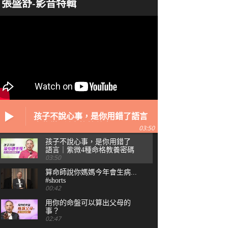
張盛舒-影音特輯
孩子不說心事，是你用錯了語言
｜紫微4種命格教養密碼
03:50
孩子不說心事，是你用錯了
語言｜紫微4種命格教養密碼
03:50
算命師說你媽媽今年會生病...
#shorts
00:42
用你的命盤可以算出父母的
事？
02:47