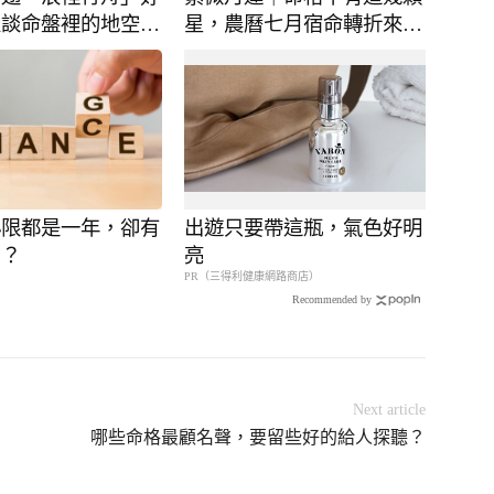
談談命盤裡的地空地
星，農曆七月宿命轉折來
了！好運危機同步放大
小限都是一年，卻有
出遊只要帶這瓶，氣色好明
別？
亮
PR（三得利健康網路商店）
Recommended by
Next article
哪些命格最顧名聲，要留些好的給人探聽？