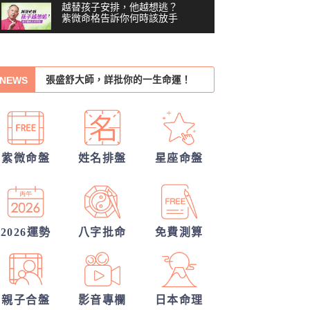
越替孩子安排，他越想逃？
紫微命格告訴你何時該放手
你們前世是哪種星宿關係？今生有好結
你沒做錯任何事，為什麼還
果嗎？
張盛舒大師，詳批你的一生命運！
是越來越累？#shorts
00:41
NEWS
我們的未來已註定?
習慣把累往肚子裡吞？最難
察覺內耗的6顆星
03:48
越努力越燒光自己？你的天
他的戀愛意圖全洞悉
賦可能用過頭了 #shorts
00:40
紫微命盤
姓名排盤
星座命盤
你們的命盤合嗎？適合當夫妻？批婚配
越拼命反而越內耗？紫微這8
顆星，常燒光自己
指數
錢途低迷！如何翻身轉運？揭開你的發
05:36
40歲，人生努力全部歸零
財大運
我們緣分已盡了嗎？
——我打開命盤，看到了什
2026運勢
八字批命
免費測算
04:51
麼？
一張命盤，算出你全家？
#shorts
00:37
親子合盤
影音專欄
日本命理