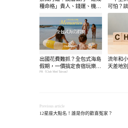
種命格」貴人、錢運、機會
可怕？
一次到位
劫
出國花費難抓？全包式海島
流年和
假期，一價搞定食宿玩樂，
天差地
PR（Club Med Taiwan）
省錢更省心！
Previous article
12星座大點名！誰是你的歡喜冤家？