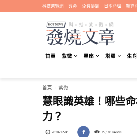
科技紫微網
算命
免費排盤
日本命理
親算
首頁
紫微
星座
塔羅
生
首頁
紫微
慧眼識英雄！哪些命
力？
2020-12-01
75,110 views