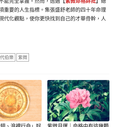
不能完全掌握。然而，透過【
紫微命格詳批
】總
項重要的人生指標。集張盛舒老師的四十年命理
現代化觀點，使你更快找到自己的才華骨幹，人
代伯樂
紫微
折翅、浪裡行舟」好
紫微月運｜命格中有這幾顆