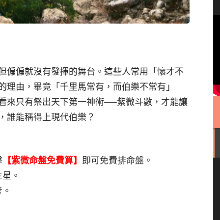
但偏偏就沒有發揮的舞台。這些人常用「懷才不
的理由，畢竟「千里馬常有，而伯樂不常有」
看來只有祭出天下第一神術──紫微斗數，才能讓
，誰能稱得上現代伯樂？
擊
【紫微命盤免費算】
即可免費排命盤。
主星。
考。