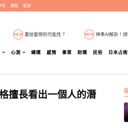
命名
課程
星座
重拾愛戀的可能性？
神準AI解卦！
NEW
NEW
肖
心測
總運
感情
事業
財運
民俗
日本占術
格擅長看出一個人的潛