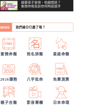
越替孩子安排，他越想逃？
紫微命格告訴你何時該放手
他的戀愛意圖全洞悉
你沒做錯任何事，為什麼還
是越來越累？#shorts
我們緣分已盡了嗎？
00:41
NEWS
你們前世是哪種星宿關係？今生有好結
習慣把累往肚子裡吞？最難
察覺內耗的6顆星
03:48
果嗎？
我們的未來已註定?
越努力越燒光自己？你的天
錢途低迷！如何翻身轉運？揭開你的發
賦可能用過頭了 #shorts
00:40
紫微命盤
姓名排盤
星座命盤
財大運
張盛舒大師，詳批你的一生命運！
越拼命反而越內耗？紫微這8
顆星，常燒光自己
你們的命盤合嗎？適合當夫妻？批婚配
05:36
40歲，人生努力全部歸零
指數
——我打開命盤，看到了什
2026運勢
八字批命
免費測算
04:51
麼？
一張命盤，算出你全家？
#shorts
00:37
親子合盤
影音專欄
日本命理