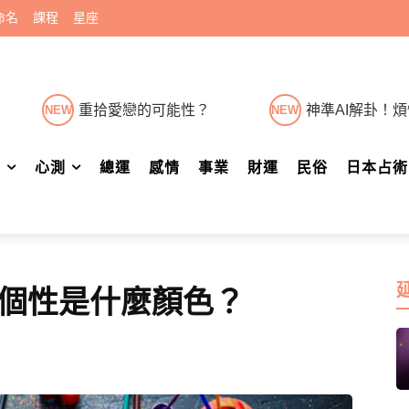
命名
課程
星座
重拾愛戀的可能性？
神準AI解卦！
NEW
NEW
肖
心測
總運
感情
事業
財運
民俗
日本占術
個性是什麼顏色？