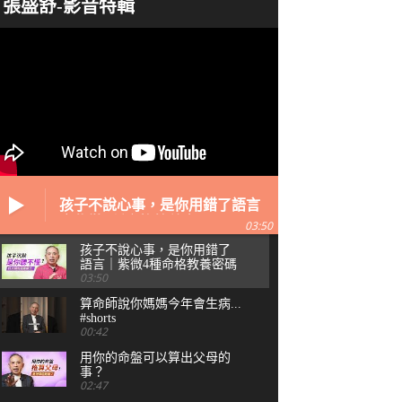
張盛舒-影音特輯
孩子不說心事，是你用錯了語言
｜紫微4種命格教養密碼
03:50
孩子不說心事，是你用錯了
語言｜紫微4種命格教養密碼
03:50
算命師說你媽媽今年會生病...
#shorts
00:42
用你的命盤可以算出父母的
事？
02:47