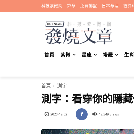
科技紫微網
算命
免費排盤
日本命理
親算
首頁
紫微
星座
塔羅
生
首頁
測字
測字：看穿你的隱藏
2020-12-02
12,349 views