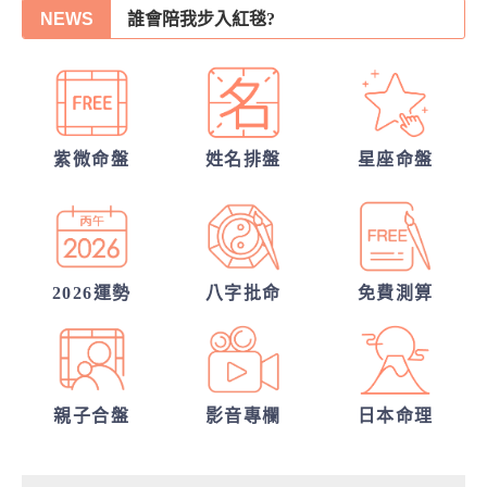
NEWS
他會是你最終的幸福？
你們的命盤合嗎？適合當夫妻？批婚配指數
從姓名看你另一半的輪廓
另一半何時來敲門?
紫微命盤
姓名排盤
星座命盤
他的異性關係全解密
我的人生命運20解
2026運勢
八字批命
免費測算
親子合盤
影音專欄
日本命理