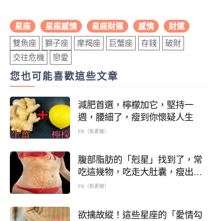
星座
星座感情
星座財運
感情
財運
雙魚座
獅子座
摩羯座
巨蟹座
存錢
破財
交往危機
戀愛
您也可能喜歡這些文章
減肥首選，檸檬加它，堅持一
週，腰細了，瘦到你懷疑人生
PR（新素簡）
腹部脂肪的「剋星」找到了，常
吃這幾物，吃走大肚囊，瘦出小
蠻腰
PR（新素簡）
欲擒故縱！這些星座的「愛情勾