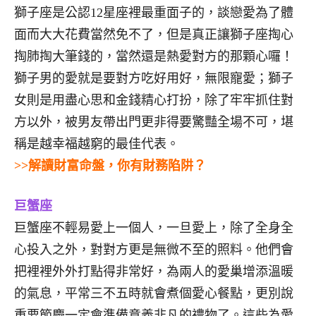
獅子座是公認12星座裡最重面子的，談戀愛為了體
面而大大花費當然免不了，但是真正讓獅子座掏心
掏肺掏大筆錢的，當然還是熱愛對方的那顆心囉！
獅子男的愛就是要對方吃好用好，無限寵愛；獅子
女則是用盡心思和金錢精心打扮，除了牢牢抓住對
方以外，被男友帶出門更非得要驚豔全場不可，堪
稱是越幸福越窮的最佳代表。
>>解讀財富命盤，你有財務陷阱？
巨蟹座
巨蟹座不輕易愛上一個人，一旦愛上，除了全身全
心投入之外，對對方更是無微不至的照料。他們會
把裡裡外外打點得非常好，為兩人的愛巢增添溫暖
的氣息，平常三不五時就會煮個愛心餐點，更別說
重要節慶一定會準備意義非凡的禮物了。這些為愛