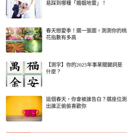
易踩到哪種「婚姻地雷」！
春天戀愛季！選一張圖，測測你的桃
花指數有多高
【測字】你的2025年事業關鍵詞是
什麼？
這個春天，你會被誰告白？選座位測
出誰正偷偷喜歡你
30項情定一生占
誰會陪我步入紅毯?