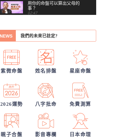
用你的命盤可以算出父母的
事？
02:47
越替孩子安排，他越想逃？
紫微命格告訴你何時該放手
我們的未來已註定?
NEWS
你沒做錯任何事，為什麼還
是越來越累？#shorts
他的戀愛意圖全洞悉
00:41
錢途低迷！如何翻身轉運？揭開你的發
習慣把累往肚子裡吞？最難
察覺內耗的6顆星
03:48
財大運
你們前世是哪種星宿關係？今生有好結
紫微命盤
姓名排盤
星座命盤
越努力越燒光自己？你的天
果嗎？
張盛舒大師，詳批你的一生命運！
賦可能用過頭了 #shorts
00:40
我們緣分已盡了嗎？
越拼命反而越內耗？紫微這8
顆星，常燒光自己
2026運勢
八字批命
免費測算
你們的命盤合嗎？適合當夫妻？批婚配
05:36
40歲，人生努力全部歸零
指數
——我打開命盤，看到了什
04:51
麼？
親子合盤
影音專欄
日本命理