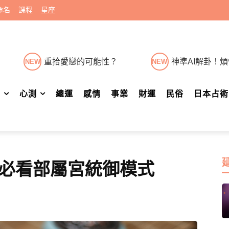
命名
課程
星座
重拾愛戀的可能性？
神準AI解卦！
NEW
NEW
肖
心測
總運
感情
事業
財運
民俗
日本占術
必看部屬宮統御模式