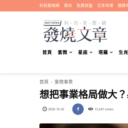
科技紫微網
算命
免費排盤
日本命理
親算
首頁
紫微
星座
塔羅
生
首頁
紫微事業
想把事業格局做大？
2020-10-20
13,241 views