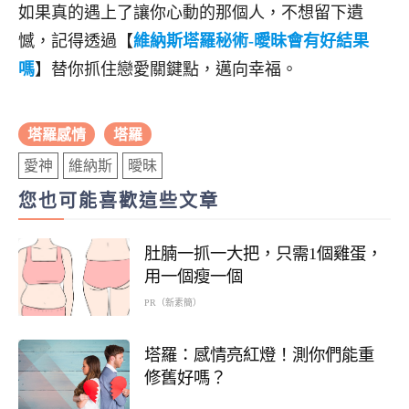
如果真的遇上了讓你心動的那個人，不想留下遺
憾，記得透過【
維納斯塔羅秘術-曖昧會有好結果
嗎
】替你抓住戀愛關鍵點，邁向幸福。
塔羅感情
塔羅
愛神
維納斯
曖昧
您也可能喜歡這些文章
肚腩一抓一大把，只需1個雞蛋，
用一個瘦一個
PR（新素簡）
塔羅：感情亮紅燈！測你們能重
修舊好嗎？