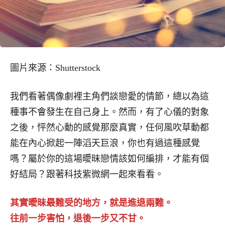
圖片來源：Shutterstock
我們看著偶像劇裡主角們談戀愛的情節，總以為這
種事不會發生在自己身上。然而，有了心儀的對象
之後，怦然心動的感覺那麼真實，任何風吹草動都
能在內心掀起一陣滔天巨浪，你也有過這種感覺
嗎？屬於你的這場曖昧戀情該如何編排，才能有個
好結局？跟著科技紫微網一起來看看。
其實曖昧最難受的地方，就是進退兩難。
往前一步害怕，退後一步又不甘。