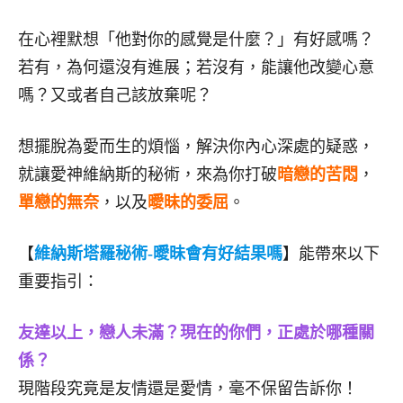
在心裡默想「他對你的感覺是什麼？」有好感嗎？
若有，為何還沒有進展；若沒有，能讓他改變心意
嗎？又或者自己該放棄呢？
想擺脫為愛而生的煩惱，解決你內心深處的疑惑，
就讓愛神維納斯的秘術，來為你打破
暗戀的苦悶
，
單戀的無奈
，以及
曖昧的委屈
。
【
維納斯塔羅秘術-曖昧會有好結果嗎
】能帶來以下
重要指引：
友達以上，戀人未滿？現在的你們，正處於哪種關
係？
現階段究竟是友情還是愛情，毫不保留告訴你！