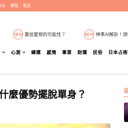
命名
課程
星座
重拾愛戀的可能性？
神準AI解卦！
NEW
NEW
肖
心測
總運
感情
事業
財運
民俗
日本占術
什麼優勢擺脫單身？