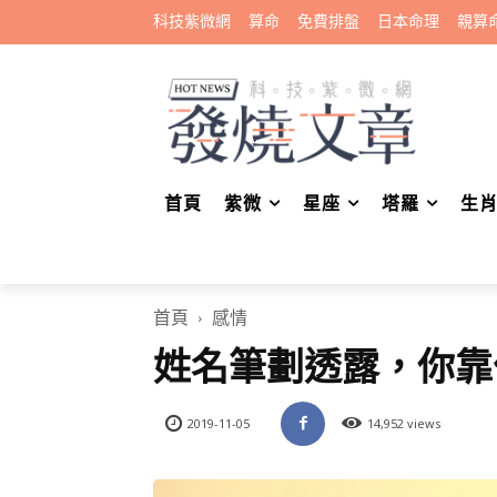
科技紫微網
算命
免費排盤
日本命理
親算
首頁
紫微
星座
塔羅
生
首頁
感情
姓名筆劃透露，你靠
2019-11-05
14,952 views