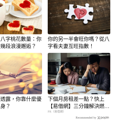
的八字桃花數量：你
你的另一半會旺你嗎？從八
有幾段浪漫邂逅？
字看夫妻互旺指數！
劃透露，你靠什麼優
下個月房租差一點？快上
單身？
【易借網】三分鐘解決燃眉
PR（易借網）
之急
Recommended by