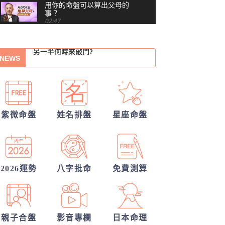
用你的命盤可以算出父母的
事？
他會是你最終的幸福？
02:47
越替孩子安排，他越想逃？
另一半何時來敲門?
紫微命格告訴你何時該放手
NEWS
誰會陪我步入紅毯?
你沒做錯任何事，為什麼還
是越來越累？#shorts
他的異性關係全解密
00:41
習慣把累往肚子裡吞？最難
30項情定一生占
察覺內耗的6顆星
03:48
紫微命盤
姓名排盤
星座命盤
我的人生命運20解
越努力越燒光自己？你的天
賦可能用過頭了 #shorts
從姓名看你另一半的輪廓
00:40
你們的命盤合嗎？適合當夫妻？批婚配
越拼命反而越內耗？紫微這8
顆星，常燒光自己
2026運勢
八字批命
免費測算
05:36
指數
40歲，人生努力全部歸零
——我打開命盤，看到了什
04:51
麼？
親子合盤
影音專欄
日本命理