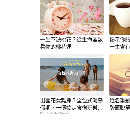
一生不缺桃花？從生命靈數
揭示你
看你的桃花運
一生會
出國花費難抓？全包式海島
姓名筆
假期，一價搞定食宿玩樂，
勢擺脫
PR（Club Med Taiwan）
省錢更省心！