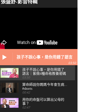
張盛舒-影音特輯
孩子不說心事，是你用錯了語言
｜紫微4種命格教養密碼
03:50
孩子不說心事，是你用錯了
語言｜紫微4種命格教養密碼
03:50
算命師說你媽媽今年會生病...
#shorts
00:42
用你的命盤可以算出父母的
事？
02:47