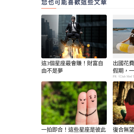
您也可能喜歡這些文章
這3個星座最會賺！財富自
出國花
由不是夢
假期，
PR（Club Med 
省錢更
一拍即合！這些星座是彼此
復合無