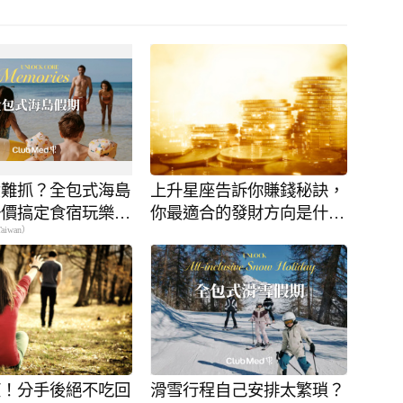
費難抓？全包式海島
上升星座告訴你賺錢秘訣，
一價搞定食宿玩樂，
你最適合的發財方向是什
Taiwan）
省心！
麼？
望！分手後絕不吃回
滑雪行程自己安排太繁瑣？