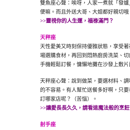
雙魚座心聲：唉呀，人家一煮就「發爐
便嘛。而且外送大哥、大姐都好親切哦
>>靈視你的人生運，福祿滿門？
天秤座
天性愛美又時刻保持優雅狀態，享受著
場選購食材，再回到悶熱廚房洗菜、切
手機輕鬆訂餐，慵懶地攤在沙發上敷片
天秤座心聲：說到做菜，要選材料、調
的不容易。有人幫忙送餐多好啊，只要
訂哪家店呢？（苦惱）。
>>讓愛長長久久，請看這魔法般的烹飪
射手座