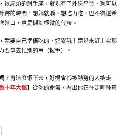
、很麻煩的射手座，發現有了外送平台，就可以
等待的時間，想躺就躺、想吃再吃，巴不得還希
送進口，真是懶到極緻的代表。
，還要自己準備吃的，好累哦！還是來訂上次那
力要拿去忙別的事（握拳）。
嗎？再這麼懶下去，好機會都被勤勞的人搶走
微十年大運
】從你的命盤，看出你正在走哪種黃