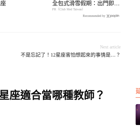
星座
全包式滑雪假期：出門即雪
PR（Club Med Taiwan）
場，一價全包不怕預算爆
Recommended by
表！
Next article
不是忘記了！12星座害怕想起來的事情是…？