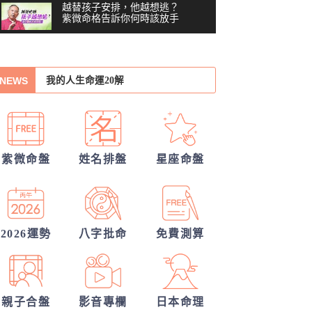
越替孩子安排，他越想逃？
紫微命格告訴你何時該放手
30項情定一生占
你沒做錯任何事，為什麼還
是越來越累？#shorts
00:41
我的人生命運20解
NEWS
習慣把累往肚子裡吞？最難
誰會陪我步入紅毯?
察覺內耗的6顆星
03:48
他會是你最終的幸福？
越努力越燒光自己？你的天
賦可能用過頭了 #shorts
你們的命盤合嗎？適合當夫妻？批婚配
00:40
紫微命盤
姓名排盤
星座命盤
越拼命反而越內耗？紫微這8
指數
他的異性關係全解密
顆星，常燒光自己
05:36
從姓名看你另一半的輪廓
40歲，人生努力全部歸零
——我打開命盤，看到了什
另一半何時來敲門?
2026運勢
八字批命
免費測算
04:51
麼？
一張命盤，算出你全家？
#shorts
00:37
親子合盤
影音專欄
日本命理