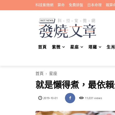
科技紫微網
算命
免費排盤
日本命理
親算
首頁
紫微
星座
塔羅
生
首頁
星座
就是懶得煮，最依賴
2019-10-01
11,031 views