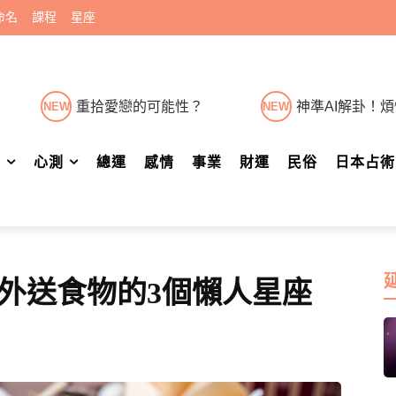
命名
課程
星座
重拾愛戀的可能性？
神準AI解卦！
NEW
NEW
肖
心測
總運
感情
事業
財運
民俗
日本占術
外送食物的3個懶人星座