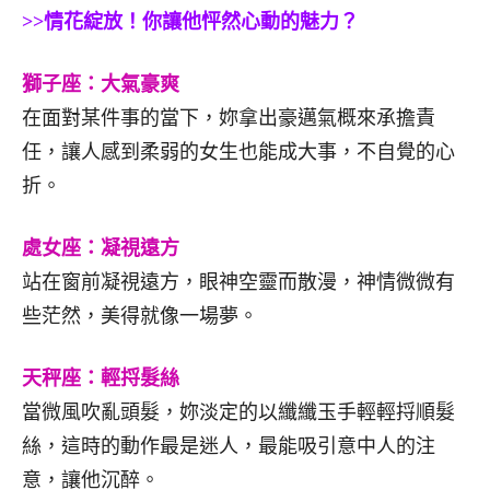
>>情花綻放！你讓他怦然心動的魅力？
獅子座：大氣豪爽
在面對某件事的當下，妳拿出豪邁氣概來承擔責
任，讓人感到柔弱的女生也能成大事，不自覺的心
折。
處女座：凝視遠方
站在窗前凝視遠方，眼神空靈而散漫，神情微微有
些茫然，美得就像一場夢。
天秤座：輕捋髮絲
當微風吹亂頭髮，妳淡定的以纖纖玉手輕輕捋順髮
絲，這時的動作最是迷人，最能吸引意中人的注
意，讓他沉醉。