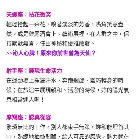
天蠍座：拈花微笑
輕輕拾起一朵花，嗅著淡淡的芳香，嘴角笑意盎
然。或是雞尾酒會上、藝術展裡，在人群之中，保
持默默無言，任由神秘和優雅散發。
>>沁人心脾！原來你前世曾為天仙？
射手座：展現生命活力
在運動場上揮灑汗水、奔跑迴旋、靈巧轉身的時
候；在旅途中展現親和、活潑的時候，妳的陽光氣
息相當迷人喔！
摩羯座：認真從容
繁瑣無比的工作，別人都束手無策，妳卻能埋首其
中，熟練地抽絲剝繭，給人可靠的感覺，魅力就在