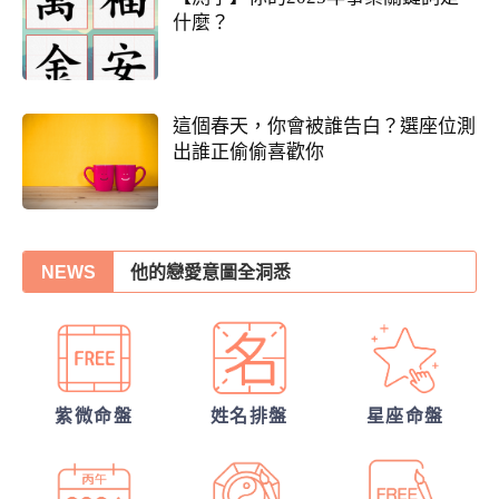
什麼？
這個春天，你會被誰告白？選座位測
出誰正偷偷喜歡你
他的戀愛意圖全洞悉
NEWS
我們的未來已註定?
錢途低迷！如何翻身轉運？揭開你的發財大
運
我們緣分已盡了嗎？
你們前世是哪種星宿關係？今生有好結果
紫微命盤
姓名排盤
星座命盤
嗎？
張盛舒大師，詳批你的一生命運！
你們的命盤合嗎？適合當夫妻？批婚配指數