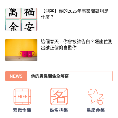
【測字】你的2025年事業關鍵詞是
什麼？
這個春天，你會被誰告白？選座位測
出誰正偷偷喜歡你
你們的命盤合嗎？適合當夫妻？批婚配指數
他的異性關係全解密
NEWS
他會是你最終的幸福？
30項情定一生占
另一半何時來敲門?
誰會陪我步入紅毯?
紫微命盤
姓名排盤
星座命盤