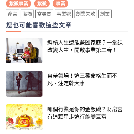
紫微事業
紫微
事業
命宮
職場
當老闆
事業觀
創業失敗
創業
您也可能喜歡這些文章
斜槓人生還能兼顧家庭？一堂課
改變人生，開啟事業第二春！
自帶氣場！這三種命格生而不
凡、注定幹大事
哪個行業是你的金飯碗？財帛宮
有這顆星走這行能變巨富