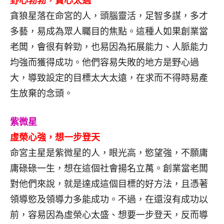
野心勃勃，貪心太過
貪狼星落在命宮的人，頭腦靈活，足智多謀，多才
多藝，易成為眾人矚目的焦點。這種人如果創業當
老闆，會很有幹勁，也易因為拓展能力、人脈能力
均強而獲得成功。他們容易失敗的地方是野心過
大，導致設定的目標太大太遠，在求而不得時易產
生放棄的念頭。
紫微星
虛榮心強，想一步登天
命宮主星是紫微星的人，眼光高，慾望強，不願庸
庸碌碌一生，想在這個社會揚名立萬。創業當老闆
對他們來說，就是達成這個目標的好方法，且憑著
領導慾及領導力多能成功。不過，在還沒有成功以
前，容易因為虛榮心太盛、想要一步登天，反而導