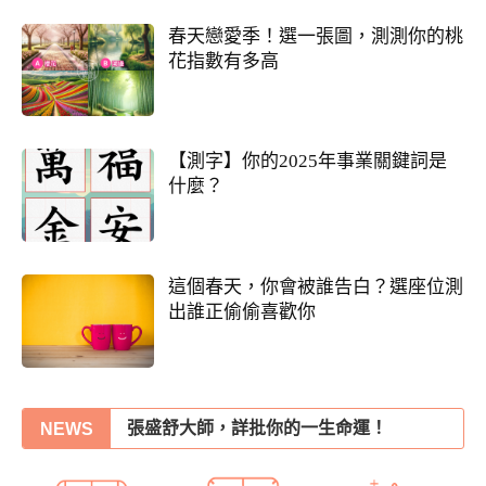
春天戀愛季！選一張圖，測測你的桃
花指數有多高
【測字】你的2025年事業關鍵詞是
什麼？
這個春天，你會被誰告白？選座位測
出誰正偷偷喜歡你
我們緣分已盡了嗎？
張盛舒大師，詳批你的一生命運！
NEWS
他的戀愛意圖全洞悉
你們的命盤合嗎？適合當夫妻？批婚配指數