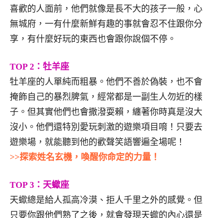
喜歡的人面前，他們就像是長不大的孩子一般，心
無城府，一有什麼新鮮有趣的事就會忍不住跟你分
享，有什麼好玩的東西也會跟你說個不停。
TOP 2：牡羊座
牡羊座的人單純而粗暴。他們不善於偽裝，也不會
掩飾自己的暴烈脾氣，經常都是一副生人勿近的樣
子。但其實他們也會撒潑耍賴，纏著你時真是沒大
沒小。他們還特別愛玩刺激的遊樂項目唷！只要去
遊樂場，就能聽到他的歡聲笑語響遍全場呢！
>>探索姓名玄機，喚醒你命定的力量！
TOP 3：天蠍座
天蠍總是給人孤高冷漠、拒人千里之外的感覺。但
只要你跟他們熟了之後，就會發現天蠍的內心還是