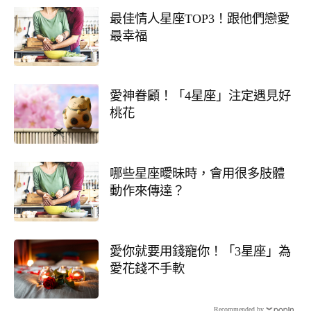
最佳情人星座TOP3！跟他們戀愛
最幸福
愛神眷顧！「4星座」注定遇見好
桃花
哪些星座曖昧時，會用很多肢體
動作來傳達？
愛你就要用錢寵你！「3星座」為
愛花錢不手軟
Recommended by