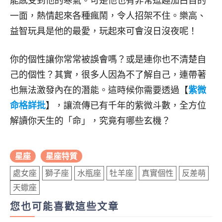
能感受到他的寒氣。可是他也有非常逗趣加白目的
一面，熱情起來各種瘋鬧，令人招架不住。樂高、
益智玩具是他的最愛，玩起來可會沒日沒夜呢！
你的個性讓你常常被誤會嗎？或是連你也不清楚自
己的個性？其實，很多人因為不了解自己，連帶著
也無法激發內在的潛能。這時候你需要透過【
紫微
命格詳批
】，讓流傳已有千年的紫微斗數，全方位
解讀你天生的「命」，究竟有哪些玄機？
星座
星座特質
處女座
獅子座
水瓶座
牡羊座
真實個性
反差萌
天蠍座
您也可能喜歡這些文章