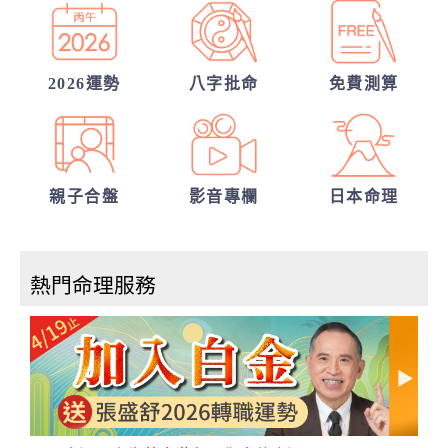
嗎？
張盛舒大師，詳批你的一生命運！
2026運勢
八字批命
免費測算
親子合盤
影音專欄
日本命理
熱門命理服務