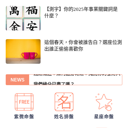
【測字】你的2025年事業關鍵詞是
什麼？
這個春天，你會被誰告白？選座位測
出誰正偷偷喜歡你
我們的未來已註定?
錢途低迷！如何翻身轉運？揭開你的發財大
NEWS
運
我們緣分已盡了嗎？
你們的命盤合嗎？適合當夫妻？批婚配指數
他的戀愛意圖全洞悉
紫微命盤
姓名排盤
星座命盤
你們前世是哪種星宿關係？今生有好結果