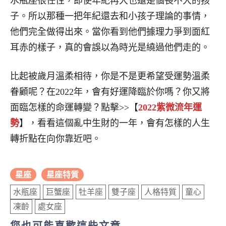
水瓶座很任性，即使年紀再大也還是個長不大的孩
子。所以那種一把年紀還去和小孩子理論的事情，
他們完全做得出來。當你看到他們據理力爭到面紅
耳赤的樣子，真的會誤以為時光是繞過他們走的。
比起被歲月溫柔相待，你是不是更希望受運勢溫柔
眷顧呢？在2022年，會有好運降臨於你嗎？你又將
面臨怎樣的命運轉變？點擊>>【
2022紫微流年運
勢
】，看看這個亂中生財的一年，會有怎樣的人生
轉折點在向你靠近吧。
星座
星座特質
水瓶座
巨蟹座
牡羊座
雙子座
人格特質
童心
凍齡
處女座
您也可能喜歡這些文章