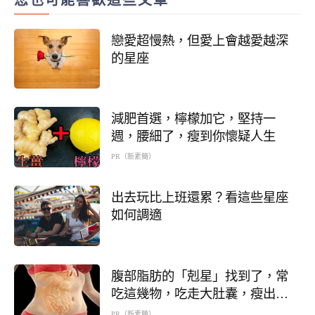
戀愛超慢熱，但愛上會越愛越深
的星座
減肥首選，檸檬加它，堅持一
週，腰細了，瘦到你懷疑人生
PR（新素簡）
出去玩比上班還累？看這些星座
如何調適
腹部脂肪的「剋星」找到了，常
吃這幾物，吃走大肚囊，瘦出小
蠻腰
PR（新素簡）