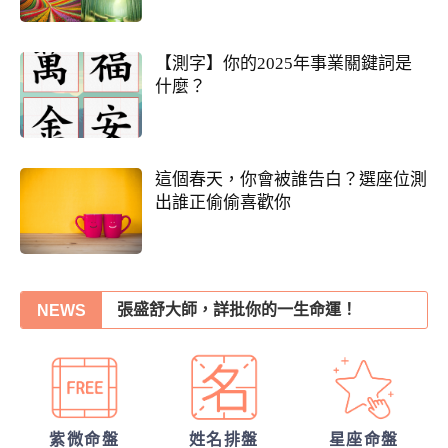
【測字】你的2025年事業關鍵詞是
什麼？
這個春天，你會被誰告白？選座位測
出誰正偷偷喜歡你
我們的未來已註定?
張盛舒大師，詳批你的一生命運！
NEWS
他的戀愛意圖全洞悉
我們緣分已盡了嗎？
錢途低迷！如何翻身轉運？揭開你的發財大
紫微命盤
姓名排盤
星座命盤