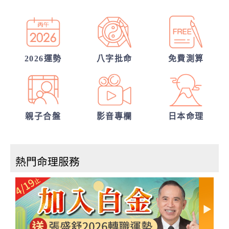
運
你們的命盤合嗎？適合當夫妻？批婚配指數
你們前世是哪種星宿關係？今生有好結果
嗎？
2026運勢
八字批命
免費測算
親子合盤
影音專欄
日本命理
熱門命理服務