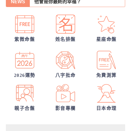
NEWS
30項情定一生占
另一半何時來敲門?
從姓名看你另一半的輪廓
誰會陪我步入紅毯?
紫微命盤
姓名排盤
星座命盤
他的異性關係全解密
我的人生命運20解
2026運勢
八字批命
免費測算
親子合盤
影音專欄
日本命理