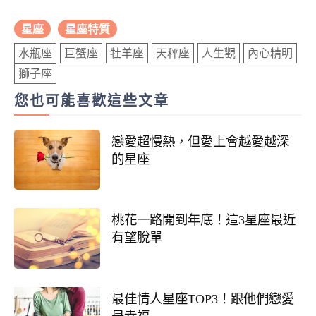
星座
星座特質
水瓶座
巨蟹座
牡羊座
天秤座
人生觀
內心精明
獅子座
您也可能喜歡這些文章
戀愛超慢熱，但愛上會越愛越深
的星座
桃花一路開到年底！這3星座最近
有望脫單
最佳情人星座TOP3！跟他們戀愛