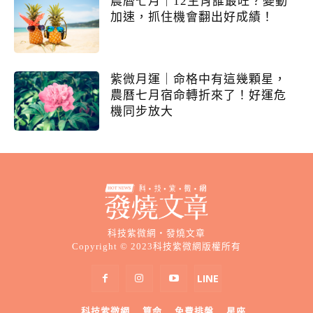
農曆七月｜12生肖誰最旺？變動
加速，抓住機會翻出好成績！
紫微月運｜命格中有這幾顆星，
農曆七月宿命轉折來了！好運危
機同步放大
科技紫微網・發燒文章
Copyright © 2023科技紫微網版權所有
科技紫微網
算命
免費排盤
星座